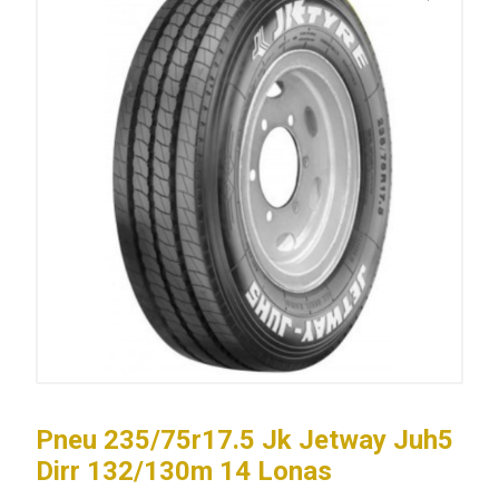
Pneu 235/75r17.5 Jk Jetway Juh5
Dirr 132/130m 14 Lonas