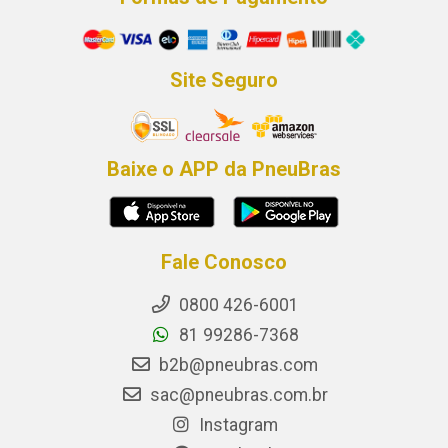
Site Seguro
Baixe o APP da PneuBras
Fale Conosco
0800 426-6001
81 99286-7368
b2b@pneubras.com
sac@pneubras.com.br
Instagram