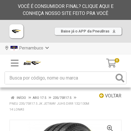
VOCÊ É CONSUMIDOR FINAL? CLIQUE AQUI E
CONHEÇA NOSSO SITE FEITO PRA VOCÊ
Baixe já o APP da PneuBras
Pernambuco
0
VOLTAR
INÍCIO
ARO 17.5
235/75R17.5
PNEU 235/75R17.5 JK JETWAY JUH5 DIRR 132/130M
14 LONAS