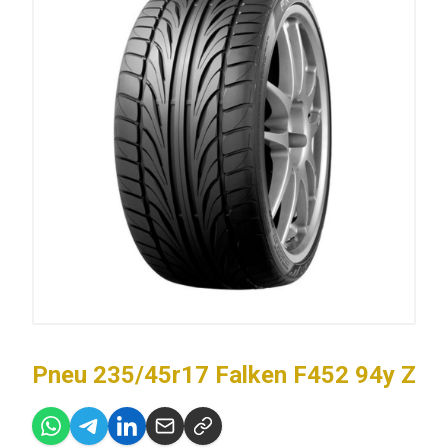
Pneu 235/45r17 Falken F452 94y Z