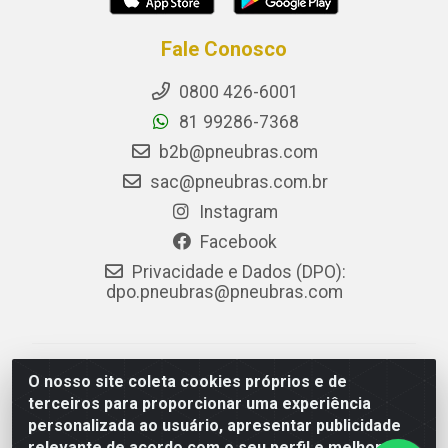
Fale Conosco
0800 426-6001
81 99286-7368
b2b@pneubras.com
sac@pneubras.com.br
Instagram
Facebook
Privacidade e Dados (DPO):
dpo.pneubras@pneubras.com
PneuBras - Rodovia BR-101, KM 82 - Prazeres,
O nosso site coleta cookies próprios e de
Jaboatão dos Guararapes/PE - CEP 54.335-000 - CNPJ
terceiros para proporcionar uma experiência
08.678.386/0001-05 - Pneubras Comércio de Pneus
personalizada ao usuário, apresentar publicidade
Ltda
relevante de acordo com o seu perfil e melhorar a