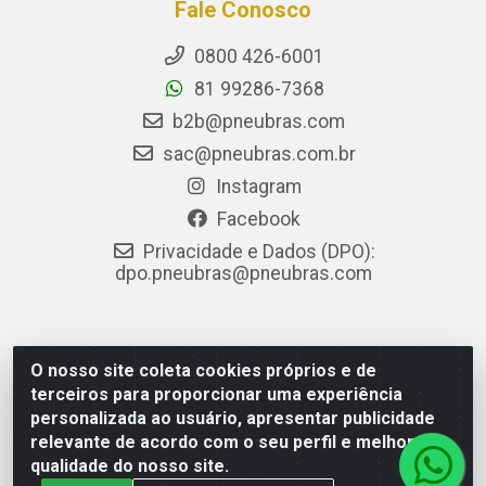
Fale Conosco
0800 426-6001
81 99286-7368
b2b@pneubras.com
sac@pneubras.com.br
Instagram
Facebook
Privacidade e Dados (DPO):
dpo.pneubras@pneubras.com
PneuBras - Rodovia BR-101, KM 82 - Prazeres,
O nosso site coleta cookies próprios e de
Jaboatão dos Guararapes/PE - CEP 54.335-000 - CNPJ
terceiros para proporcionar uma experiência
08.678.386/0001-05 - Pneubras Comércio de Pneus
personalizada ao usuário, apresentar publicidade
Ltda
relevante de acordo com o seu perfil e melhorar a
qualidade do nosso site.