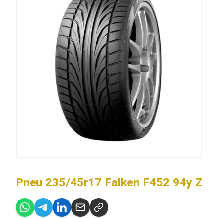
Pneu 235/45r17 Falken F452 94y Z