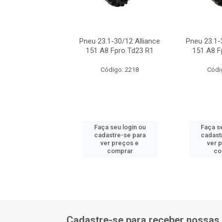
1-30/12 Alliance
Pneu 23.1-30/12 Alliance
Pneu 23.1-
8 Fpro Td23 R1
151 A8 Fpro Td23 R1
151 A8 F
ódigo: 2218
Código: 2218
Códi
 seu login ou
Faça seu login ou
Faça se
astre-se para
cadastre-se para
cadast
er preços e
ver preços e
ver 
comprar
comprar
co
Cadastre-se para receber nossas 