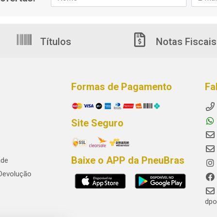
Títulos
Notas Fiscais
Formas de Pagamento
Fa
Site Seguro
Baixe o APP da PneuBras
ade
 Devolução
dpo