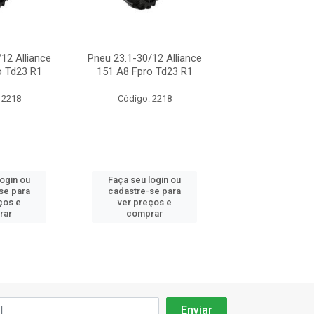
12 Alliance
Pneu 23.1-30/12 Alliance
Pneu 23.1-30/12
o Td23 R1
151 A8 Fpro Td23 R1
151 A8 Fpro T
 2218
Código: 2218
Código: 22
login ou
Faça seu login ou
Faça seu log
se para
cadastre-se para
cadastre-se 
ços e
ver preços e
ver preços
rar
comprar
comprar