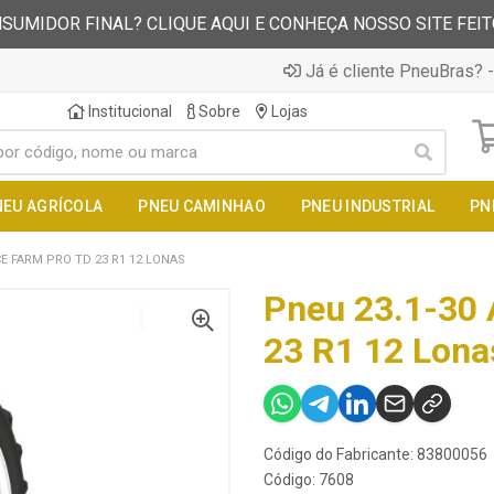
SUMIDOR FINAL? CLIQUE AQUI E CONHEÇA NOSSO SITE FEI
Já é cliente PneuBras? -
Institucional
Sobre
Lojas
NEU AGRÍCOLA
PNEU CAMINHAO
PNEU INDUSTRIAL
PN
CE FARM PRO TD 23 R1 12 LONAS
Pneu 23.1-30 
23 R1 12 Lona
Código do Fabricante: 83800056
Código: 7608