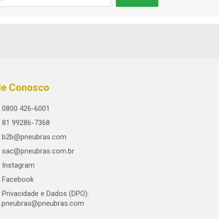
le Conosco
0800 426-6001
81 99286-7368
b2b@pneubras.com
sac@pneubras.com.br
Instagram
Facebook
Privacidade e Dados (DPO):
.pneubras@pneubras.com