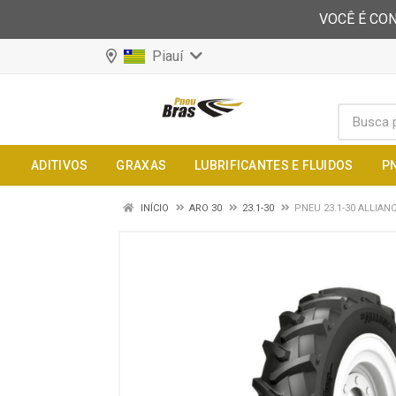
VOCÊ É CON
Piauí
ADITIVOS
GRAXAS
LUBRIFICANTES E FLUIDOS
P
INÍCIO
ARO 30
23.1-30
PNEU 23.1-30 ALLIAN