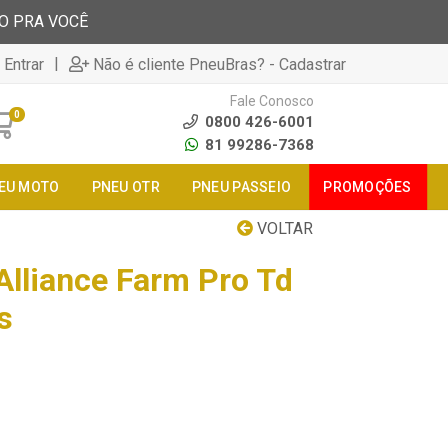
TO PRA VOCÊ
|
 Entrar
Não é cliente PneuBras? - Cadastrar
Fale Conosco
0
0800 426-6001
81 99286-7368
EU MOTO
PNEU OTR
PNEU PASSEIO
PROMOÇÕES
VOLTAR
Alliance Farm Pro Td
s