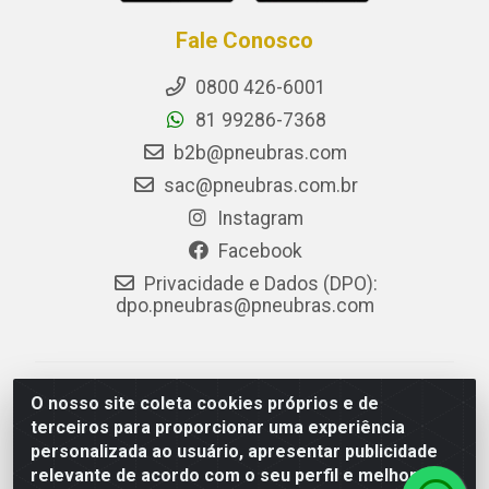
Fale Conosco
0800 426-6001
81 99286-7368
b2b@pneubras.com
sac@pneubras.com.br
Instagram
Facebook
Privacidade e Dados (DPO):
dpo.pneubras@pneubras.com
PneuBras - Rodovia BR-101, KM 82 - Prazeres,
O nosso site coleta cookies próprios e de
Jaboatão dos Guararapes/PE - CEP 54.335-000 - CNPJ
terceiros para proporcionar uma experiência
08.678.386/0001-05 - Pneubras Comércio de Pneus
personalizada ao usuário, apresentar publicidade
Ltda
relevante de acordo com o seu perfil e melhorar a