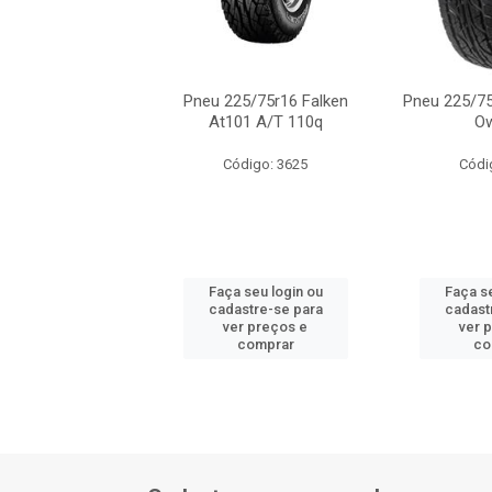
/75r16 Dunlop At3
Pneu 225/75r16 Falken
Pneu 225/75
Ow 110s
At101 A/T 110q
O
ódigo: 3374
Código: 3625
Códi
 seu login ou
Faça seu login ou
Faça se
astre-se para
cadastre-se para
cadast
er preços e
ver preços e
ver 
comprar
comprar
co