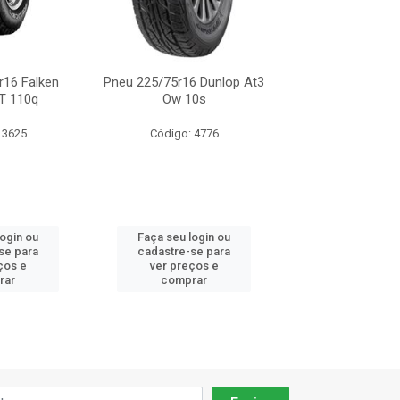
r16 Falken
Pneu 225/75r16 Dunlop At3
Pneu 225/75r16 D
T 110q
Ow 10s
Ow 110
 3625
Código: 4776
Código: 33
login ou
Faça seu login ou
Faça seu log
se para
cadastre-se para
cadastre-se 
ços e
ver preços e
ver preços
rar
comprar
comprar