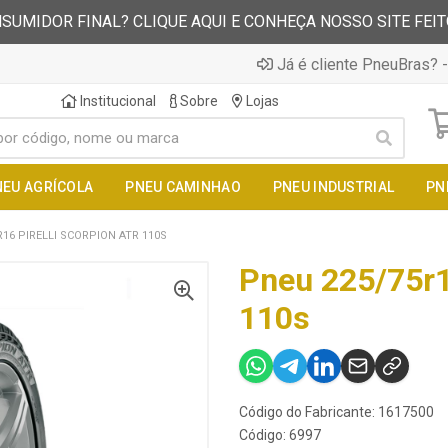
SUMIDOR FINAL? CLIQUE AQUI E CONHEÇA NOSSO SITE FEI
Já é cliente PneuBras? -
Institucional
Sobre
Lojas
NEU AGRÍCOLA
PNEU CAMINHAO
PNEU INDUSTRIAL
PN
16 PIRELLI SCORPION ATR 110S
Pneu 225/75r16
110s
Código do Fabricante: 1617500
Código: 6997