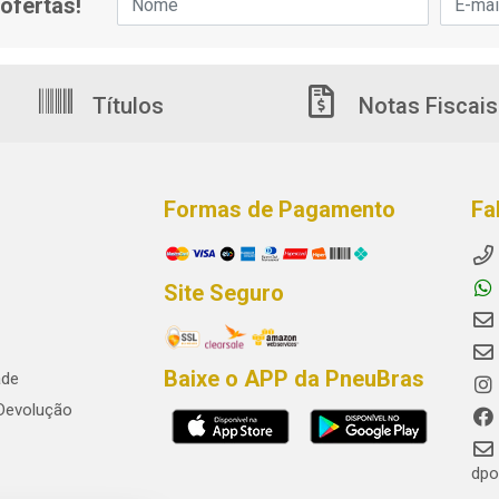
ofertas!
Títulos
Notas Fiscais
Formas de Pagamento
Fa
Site Seguro
Baixe o APP da PneuBras
ade
 Devolução
dpo