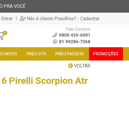
TO PRA VOCÊ
|
 Entrar
Não é cliente PneuBras? - Cadastrar
Fale Conosco
0
0800 426-6001
81 99286-7368
EU MOTO
PNEU OTR
PNEU PASSEIO
PROMOÇÕES
VOLTAR
 Pirelli Scorpion Atr