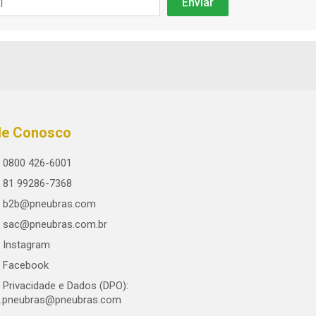
le Conosco
0800 426-6001
81 99286-7368
b2b@pneubras.com
sac@pneubras.com.br
Instagram
Facebook
Privacidade e Dados (DPO):
.pneubras@pneubras.com