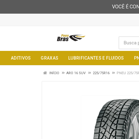
VOCÊ É CON
ADITIVOS
GRAXAS
LUBRIFICANTES E FLUIDOS
P
INÍCIO
ARO 16 SUV
225/75R16
PNEU 225/75R