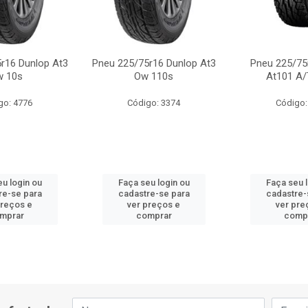
r16 Dunlop At3
Pneu 225/75r16 Dunlop At3
Pneu 225/75
w 10s
Ow 110s
At101 A/
go: 4776
Código: 3374
Código:
u login ou
Faça seu login ou
Faça seu 
re-se para
cadastre-se para
cadastre-
preços e
ver preços e
ver pre
mprar
comprar
comp