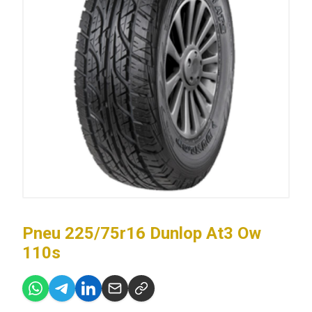
Pneu 225/75r16 Dunlop At3 Ow
110s