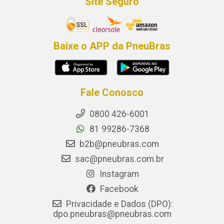
Site Seguro
Baixe o APP da PneuBras
Fale Conosco
0800 426-6001
81 99286-7368
b2b@pneubras.com
sac@pneubras.com.br
Instagram
Facebook
Privacidade e Dados (DPO):
dpo.pneubras@pneubras.com