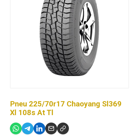
Pneu 225/70r17 Chaoyang Sl369
Xl 108s At Tl