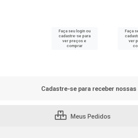
 seu login ou
Faça seu login ou
Faça se
astre-se para
cadastre-se para
cadast
er preços e
ver preços e
ver 
comprar
comprar
co
Cadastre-se para receber nossas 
Meus Pedidos