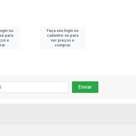
login ou
Faça seu login ou
Faça seu log
se para
cadastre-se para
cadastre-se 
ços e
ver preços e
ver preços
rar
comprar
comprar