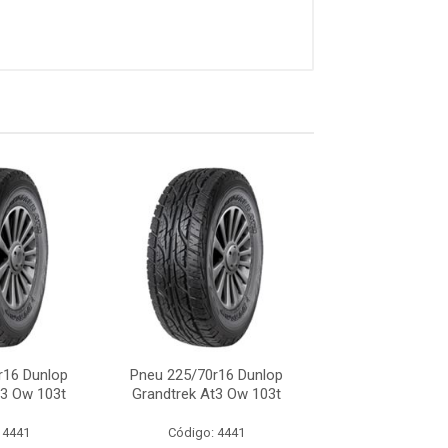
r16 Dunlop
Pneu 225/70r16 Dunlop
Pneu 225/70r16
t3 Ow 103t
Grandtrek At3 Ow 103t
Grandtrek At3 
 4441
Código: 4441
Código: 44