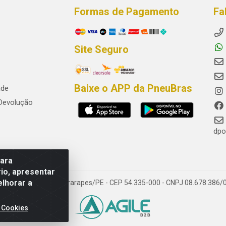
Formas de Pagamento
Fa
Site Seguro
Baixe o APP da PneuBras
ade
 Devolução
dpo
para
io, apresentar
elhorar a
res, Jaboatão dos Guararapes/PE - CEP 54.335-000 - CNPJ 08.678.386/
 Cookies