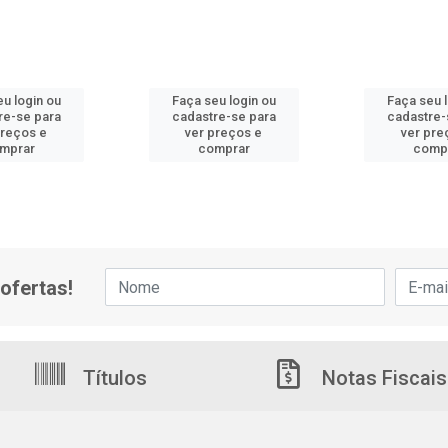
u login ou
Faça seu login ou
Faça seu 
re-se para
cadastre-se para
cadastre-
preços e
ver preços e
ver pre
mprar
comprar
comp
ofertas!
Títulos
Notas Fiscais