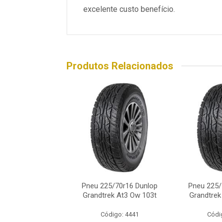
excelente custo benefício.
Produtos Relacionados
25/70r16 Dunlop
Pneu 225/70r16 Dunlop
Pneu 225/
rek At3 Ow 103t
Grandtrek At3 Ow 103t
Grandtrek
ódigo: 4441
Código: 4441
Códi