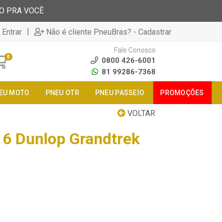
TO PRA VOCÊ
|
 Entrar
Não é cliente PneuBras? - Cadastrar
Fale Conosco
0
0800 426-6001
81 99286-7368
EU MOTO
PNEU OTR
PNEU PASSEIO
PROMOÇÕES
VOLTAR
6 Dunlop Grandtrek