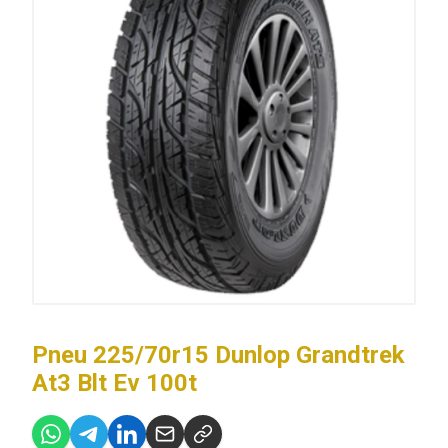
Pneu 225/70r15 Dunlop Grandtrek
At3 Blt Ev 100t