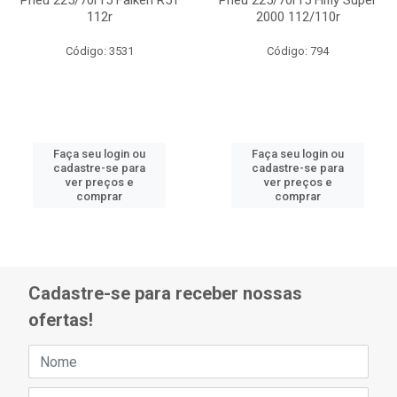
Pneu 225/70r15 Falken R51
Pneu 225/70r15 Hifly Super
112r
2000 112/110r
Código: 3531
Código: 794
Faça seu login ou
Faça seu login ou
cadastre-se para
cadastre-se para
ver preços e
ver preços e
comprar
comprar
Cadastre-se para receber nossas
ofertas!