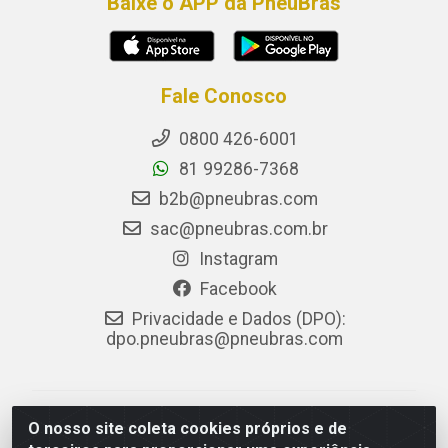
Baixe o APP da PneuBras
Fale Conosco
0800 426-6001
81 99286-7368
b2b@pneubras.com
sac@pneubras.com.br
Instagram
Facebook
Privacidade e Dados (DPO):
dpo.pneubras@pneubras.com
PneuBras - Rodovia BR-101, KM 82 - Prazeres,
O nosso site coleta cookies próprios e de
Jaboatão dos Guararapes/PE - CEP 54.335-000 - CNPJ