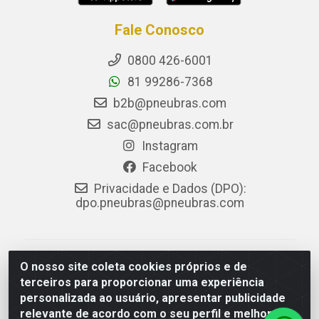
Fale Conosco
0800 426-6001
81 99286-7368
b2b@pneubras.com
sac@pneubras.com.br
Instagram
Facebook
Privacidade e Dados (DPO):
dpo.pneubras@pneubras.com
PneuBras - Rodovia BR-101, KM 82 - Prazeres,
O nosso site coleta cookies próprios e de
Jaboatão dos Guararapes/PE - CEP 54.335-000 - CNPJ
terceiros para proporcionar uma experiência
08.678.386/0001-05 - Pneubras Comércio de Pneus
personalizada ao usuário, apresentar publicidade
Ltda
relevante de acordo com o seu perfil e melhorar a