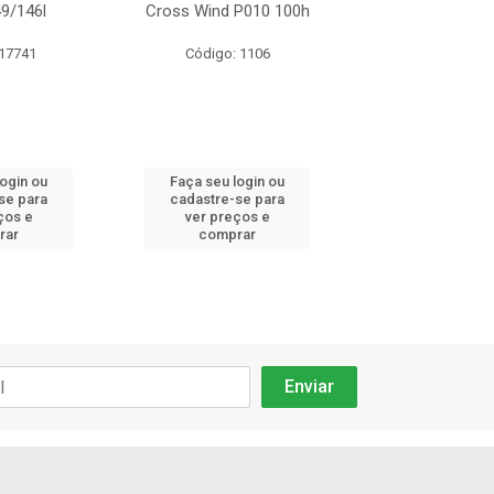
9/146l
Cross Wind P010 100h
Sp320 149/
 17741
Código: 1106
Código: 17
login ou
Faça seu login ou
Faça seu log
se para
cadastre-se para
cadastre-se 
ços e
ver preços e
ver preços
rar
comprar
comprar