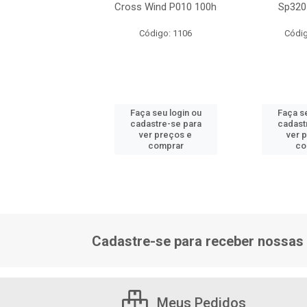
20 149/146l
Cross Wind P010 100h
Sp320
digo: 17741
Código: 1106
Códig
 seu login ou
Faça seu login ou
Faça se
astre-se para
cadastre-se para
cadast
er preços e
ver preços e
ver 
comprar
comprar
co
Cadastre-se para receber nossas 
Meus Pedidos