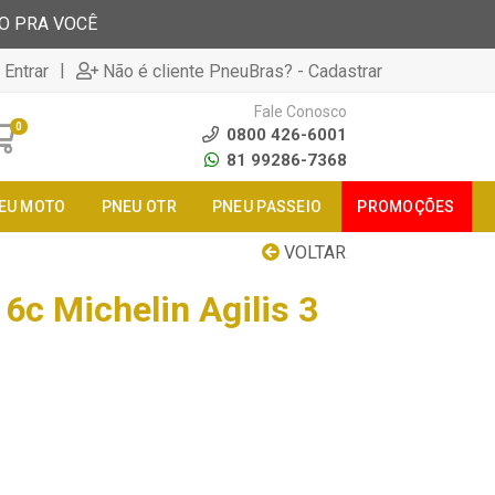
TO PRA VOCÊ
|
 Entrar
Não é cliente PneuBras? - Cadastrar
Fale Conosco
0
0800 426-6001
81 99286-7368
EU MOTO
PNEU OTR
PNEU PASSEIO
PROMOÇÕES
VOLTAR
6c Michelin Agilis 3