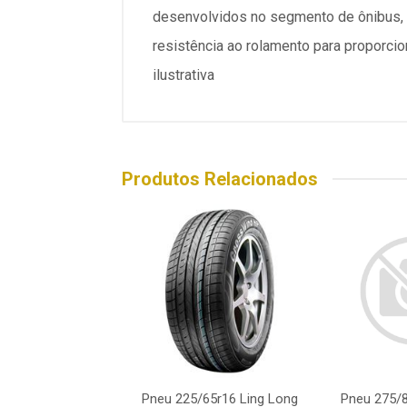
desenvolvidos no segmento de ônibus, o
resistência ao rolamento para proporci
ilustrativa
Produtos Relacionados
5/80r22.5 Dunlop
Pneu 225/65r16 Ling Long
Pneu 275/8