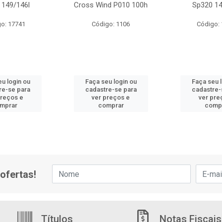
 149/146l
Cross Wind P010 100h
Sp320 14
o: 17741
Código: 1106
Código:
u login ou
Faça seu login ou
Faça seu 
re-se para
cadastre-se para
cadastre-
preços e
ver preços e
ver pre
mprar
comprar
comp
ofertas!
Títulos
Notas Fiscais