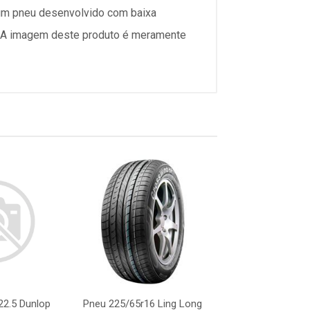
é um pneu desenvolvido com baixa
o: A imagem deste produto é meramente
22.5 Dunlop
Pneu 225/65r16 Ling Long
Pneu 275/80r22.