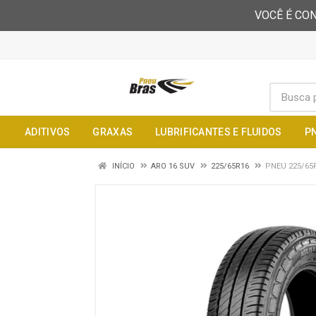
VOCÊ É CON
ADITIVOS
GRAXAS
LUBRIFICANTES E FLUIDOS
P
INÍCIO
ARO 16 SUV
225/65R16
PNEU 225/65R