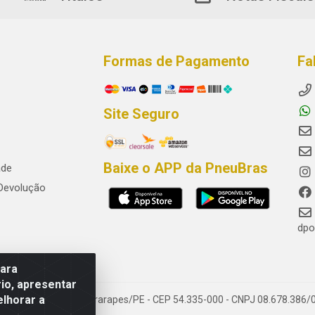
Formas de Pagamento
Fa
Site Seguro
Baixe o APP da PneuBras
ade
 Devolução
dpo
para
io, apresentar
elhorar a
res, Jaboatão dos Guararapes/PE - CEP 54.335-000 - CNPJ 08.678.386/