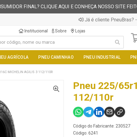
SUMIDOR FINAL? CLIQUE AQUI E CONHEÇA NOSSO SITE FEI
Já é cliente PneuBras? -
Institucional
Sobre
Lojas
NEU AGRÍCOLA
PNEU CAMINHAO
PNEU INDUSTRIAL
PN
16C MICHELIN AGILIS 3 112/110R
Pneu 225/65r1
112/110r
Código do Fabricante: 230527
Código: 6241