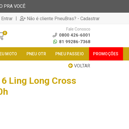
TO PRA VOCÊ
|
 Entrar
Não é cliente PneuBras? - Cadastrar
Fale Conosco
0
0800 426-6001
81 99286-7368
EU MOTO
PNEU OTR
PNEU PASSEIO
PROMOÇÕES
VOLTAR
6 Ling Long Cross
0h