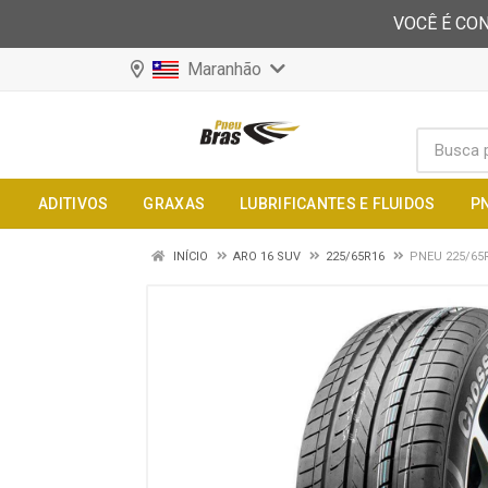
VOCÊ É CON
Maranhão
ADITIVOS
GRAXAS
LUBRIFICANTES E FLUIDOS
P
INÍCIO
ARO 16 SUV
225/65R16
PNEU 225/65