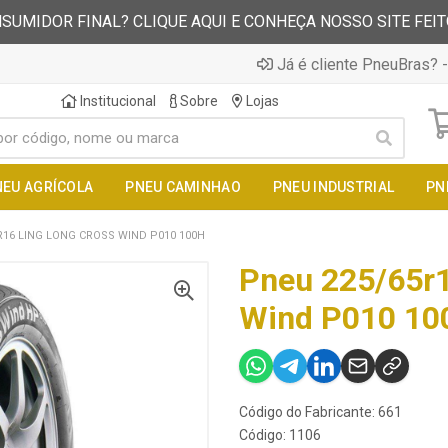
SUMIDOR FINAL? CLIQUE AQUI E CONHEÇA NOSSO SITE FEI
Já é cliente PneuBras? -
Institucional
Sobre
Lojas
NEU AGRÍCOLA
PNEU CAMINHAO
PNEU INDUSTRIAL
PN
R16 LING LONG CROSS WIND P010 100H
Pneu 225/65r1
Wind P010 10
Código do Fabricante: 661
Código: 1106