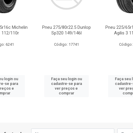
5r16c Michelin
Pneu 275/80r22.5 Dunlop
Pneu 225/65r1
3 112/110r
Sp320 149/146l
Agilis 3 
go: 6241
Código: 17741
Código:
u login ou
Faça seu login ou
Faça seu 
re-se para
cadastre-se para
cadastre-
preços e
ver preços e
ver pre
mprar
comprar
comp