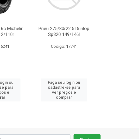
6c Michelin
Pneu 275/80r22.5 Dunlop
Pneu 225/65r16c
112/110r
Sp320 149/146l
Agilis 3 112
 6241
Código: 17741
Código: 62
login ou
Faça seu login ou
Faça seu log
se para
cadastre-se para
cadastre-se 
ços e
ver preços e
ver preços
rar
comprar
comprar