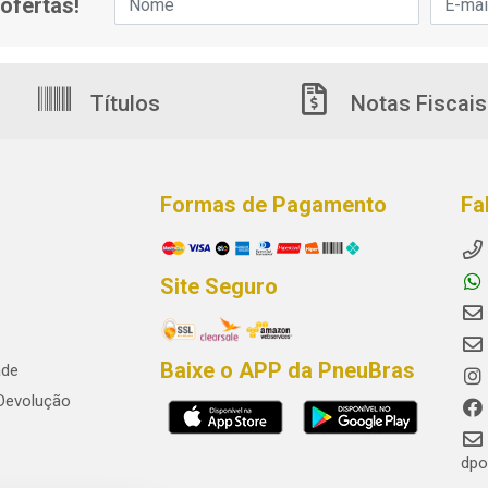
ofertas!
Títulos
Notas Fiscais
Formas de Pagamento
Fa
Site Seguro
Baixe o APP da PneuBras
ade
 Devolução
dpo