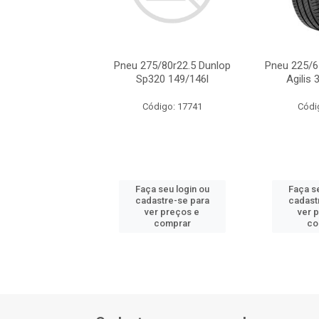
/65r16c Michelin
Pneu 275/80r22.5 Dunlop
Pneu 225/6
is 3 112/110r
Sp320 149/146l
Agilis 
ódigo: 6241
Código: 17741
Códi
 seu login ou
Faça seu login ou
Faça se
astre-se para
cadastre-se para
cadast
er preços e
ver preços e
ver 
comprar
comprar
co