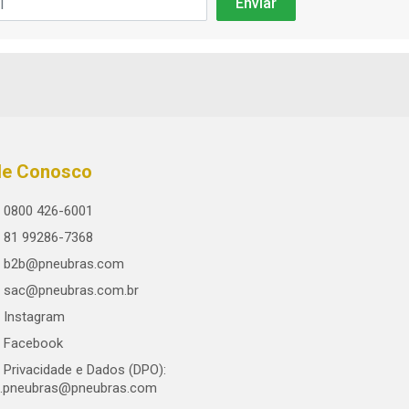
le Conosco
0800 426-6001
81 99286-7368
b2b@pneubras.com
sac@pneubras.com.br
Instagram
Facebook
Privacidade e Dados (DPO):
.pneubras@pneubras.com