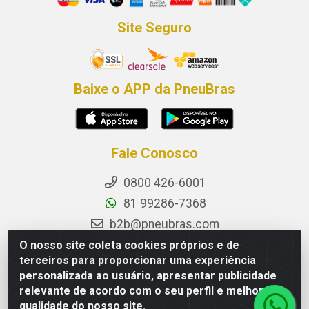
Site Seguro
Baixe o APP da PneuBras
Fale Conosco
0800 426-6001
81 99286-7368
b2b@pneubras.com
sac@pneubras.com.br
O nosso site coleta cookies próprios e de
terceiros para proporcionar uma experiência
Instagram
personalizada ao usuário, apresentar publicidade
Facebook
relevante de acordo com o seu perfil e melhorar a
qualidade do nosso site.
Privacidade e Dados (DPO):