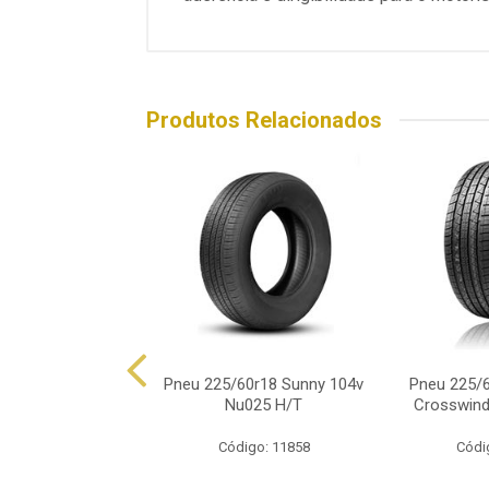
Produtos Relacionados
5/60r18 Michelin
Pneu 225/60r18 Sunny 104v
Pneu 225/6
Force Xl 104h
Nu025 H/T
Crosswind
ódigo: 9238
Código: 11858
Códi