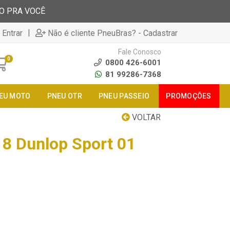
TO PRA VOCÊ
|
 Entrar
Não é cliente PneuBras? - Cadastrar
Fale Conosco
0
0800 426-6001
81 99286-7368
EU MOTO
PNEU OTR
PNEU PASSEIO
PROMOÇÕES
VOLTAR
8 Dunlop Sport 01