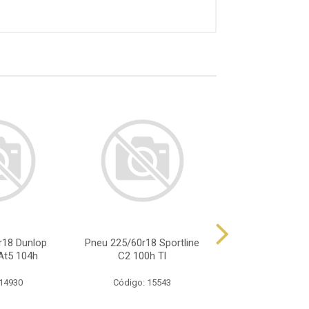
r18 Dunlop
Pneu 225/60r18 Sportline
Pneu 225/60r18 
At5 104h
C2 100h Tl
Tr257 10
 14930
Código: 15543
Código: 16