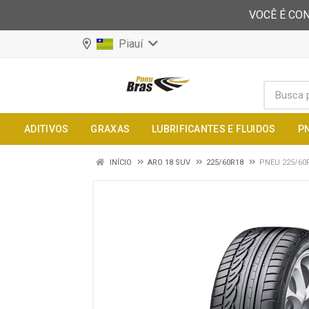
VOCÊ É CON
Piauí
ADITIVOS
GRAXAS
LUBRIFICANTES E FLUIDOS
P
INÍCIO
ARO 18 SUV
225/60R18
PNEU 225/60