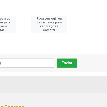
login ou
Faça seu login ou
Faça seu log
se para
cadastre-se para
cadastre-se 
ços e
ver preços e
ver preços
rar
comprar
comprar