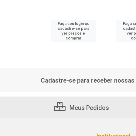
 seu login ou
Faça seu login ou
Faça se
astre-se para
cadastre-se para
cadast
er preços e
ver preços e
ver 
comprar
comprar
co
Cadastre-se para receber nossas 
Meus Pedidos