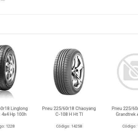
0r18 Linglong
Pneu 225/60r18 Chaoyang
Pneu 225/60
 4x4 Hp 100h
C-108 H Ht Tl
Grandtrek 
go: 1228
Código: 14258
Código: