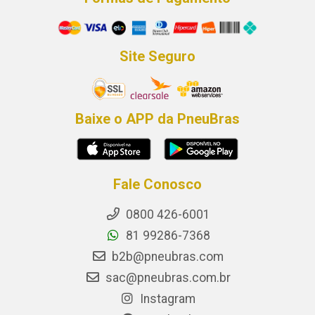
Site Seguro
Baixe o APP da PneuBras
Fale Conosco
0800 426-6001
81 99286-7368
b2b@pneubras.com
sac@pneubras.com.br
Instagram