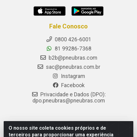
Fale Conosco
0800 426-6001
81 99286-7368
b2b@pneubras.com
sac@pneubras.com.br
Instagram
Facebook
Privacidade e Dados (DPO):
dpo.pneubras@pneubras.com
PneuBras - Rodovia BR-101, KM 82 - Prazeres,
O nosso site coleta cookies próprios e de
Jaboatão dos Guararapes/PE - CEP 54.335-000 - CNPJ
terceiros para proporcionar uma experiência