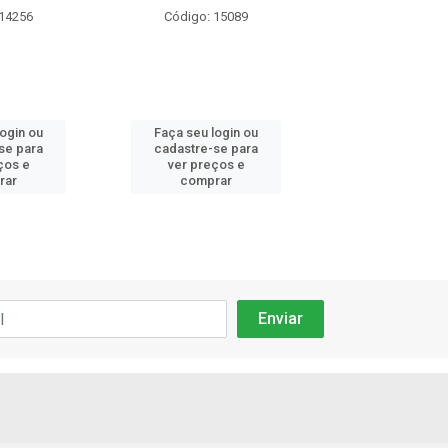
 14256
Código: 15089
Código: 15
login ou
Faça seu login ou
Faça seu log
se para
cadastre-se para
cadastre-se 
ços e
ver preços e
ver preços
rar
comprar
comprar