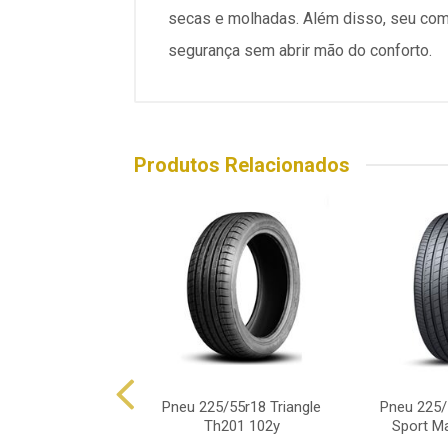
secas e molhadas. Além disso, seu comp
segurança sem abrir mão do conforto.
Produtos Relacionados
5/55r18 Laufenn
Pneu 225/55r18 Triangle
Pneu 225/
Lh01 98w
Th201 102y
Sport M