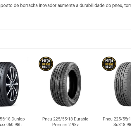
osto de borracha inovador aumenta a durabilidade do pneu, tor
55r18 Dunlop
Pneu 225/55r18 Durable
Pneu 225/55r
axx 060 98h
Premier 2 98v
Su318 98