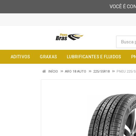
VOCÊ É CON
ADITIVOS
GRAXAS
LUBRIFICANTES E FLUIDOS
P
INÍCIO
ARO 18 AUTO
225/55R18
PNEU 225/5