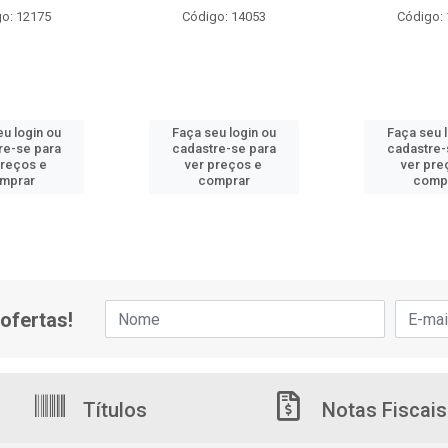
o: 12175
Código: 14053
Código:
u login ou
Faça seu login ou
Faça seu 
re-se para
cadastre-se para
cadastre-
preços e
ver preços e
ver pre
mprar
comprar
comp
ofertas!
Títulos
Notas Fiscais