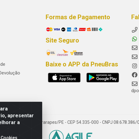
Formas de Pagamento
Fa
Site Seguro
Baixe o APP da PneuBras
ade
 Devolução
dpo
para
io, apresentar
elhorar a
res, Jaboatão dos Guararapes/PE - CEP 54.335-000 - CNPJ 08.678.386/
 Cookies