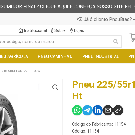
SUMIDOR FINAL? CLIQUE AQUI E CONHEÇA NOSSO SITE FEI
Já é cliente PneuBras? -
Institucional
Sobre
Lojas
NEU AGRÍCOLA
PNEU CAMINHAO
PNEU INDUSTRIAL
PN
5R18 XBRI FORZA F1 102W HT
Pneu 225/55r1
Ht
Código do Fabricante: 11154
Código: 11154