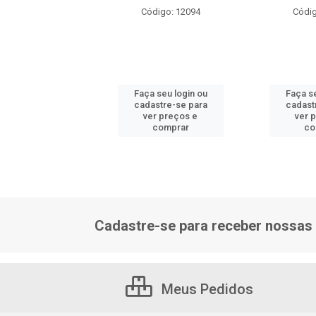
ódigo: 6929
Código: 12094
Códig
 seu login ou
Faça seu login ou
Faça se
astre-se para
cadastre-se para
cadast
er preços e
ver preços e
ver 
comprar
comprar
co
Cadastre-se para receber nossas 
Meus Pedidos