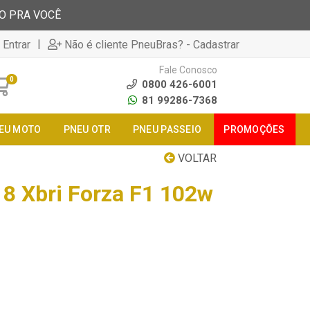
TO PRA VOCÊ
|
 Entrar
Não é cliente PneuBras? - Cadastrar
Fale Conosco
0
0800 426-6001
81 99286-7368
EU MOTO
PNEU OTR
PNEU PASSEIO
PROMOÇÕES
VOLTAR
8 Xbri Forza F1 102w