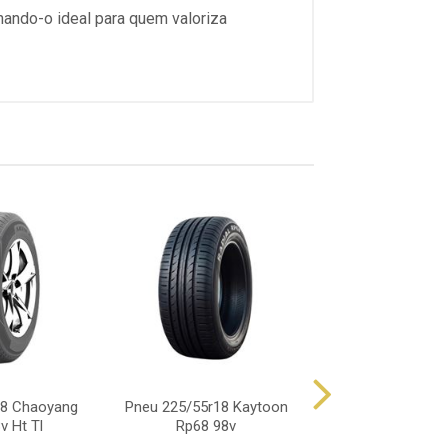
nando-o ideal para quem valoriza
18 Chaoyang
Pneu 225/55r18 Kaytoon
Pneu 225/55r18 
v Ht Tl
Rp68 98v
Th201 10