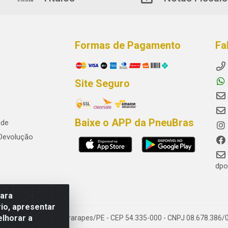
Formas de Pagamento
Fa
Site Seguro
Baixe o APP da PneuBras
ade
 Devolução
dpo
para
io, apresentar
elhorar a
res, Jaboatão dos Guararapes/PE - CEP 54.335-000 - CNPJ 08.678.386/