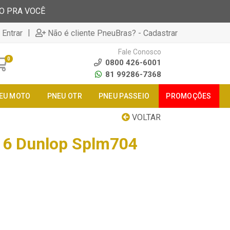
TO PRA VOCÊ
|
 Entrar
Não é cliente PneuBras? - Cadastrar
Fale Conosco
0
0800 426-6001
81 99286-7368
EU MOTO
PNEU OTR
PNEU PASSEIO
PROMOÇÕES
VOLTAR
16 Dunlop Splm704