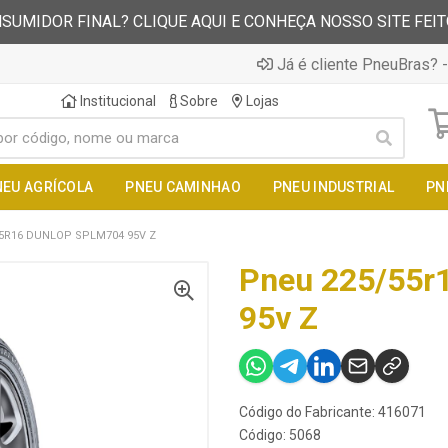
SUMIDOR FINAL? CLIQUE AQUI E CONHEÇA NOSSO SITE FEI
Já é cliente PneuBras? -
Institucional
Sobre
Lojas
NEU AGRÍCOLA
PNEU CAMINHAO
PNEU INDUSTRIAL
PN
5R16 DUNLOP SPLM704 95V Z
Pneu 225/55r
95v Z
Código do Fabricante: 416071
Código: 5068