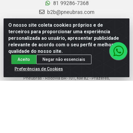
81 99286-7368
b2b@pneubras.com
sac@pneubras.com.br
O nosso site coleta cookies próprios e de
Instagram
terceiros para proporcionar uma experiência
personalizada ao usuário, apresentar publicidade
Facebook
relevante de acordo com o seu perfil e melhorar a
Privacidade e Dados (DPO):
qualidade do nosso site.
dpo.pneubras@pneubras.com
Aceito
Negar não essenciais
Preferências de Cookies
PneuBras - Rodovia BR-101, KM 82 - Prazeres,
Jaboatão dos Guararapes/PE - CEP 54.335-000 - CNPJ
08.678.386/0001-05 - Pneubras Comércio de Pneus
Ltda