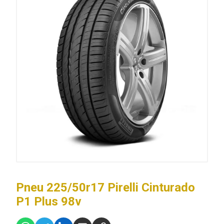
Pneu 225/50r17 Pirelli Cinturado
P1 Plus 98v