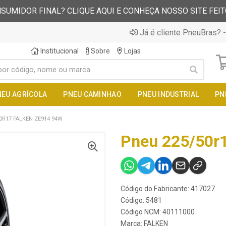
SUMIDOR FINAL? CLIQUE AQUI E CONHEÇA NOSSO SITE FEI
Já é cliente PneuBras? -
Institucional
Sobre
Lojas
NEU AGRÍCOLA
PNEU CAMINHAO
PNEU INDUSTRIAL
PN
0R17 FALKEN ZE914 94W
Pneu 225/50r
Código do Fabricante: 417027
Código: 5481
Código NCM: 40111000
Marca:
FALKEN