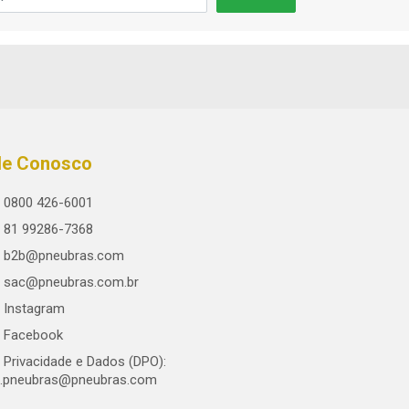
le Conosco
0800 426-6001
81 99286-7368
b2b@pneubras.com
sac@pneubras.com.br
Instagram
Facebook
Privacidade e Dados (DPO):
.pneubras@pneubras.com