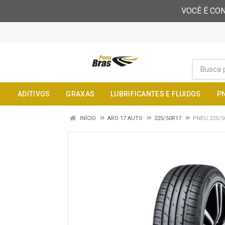
VOCÊ É CON
ADITIVOS
GRAXAS
LUBRIFICANTES E FLUIDOS
P
INÍCIO
ARO 17 AUTO
225/50R17
PNEU 225/5