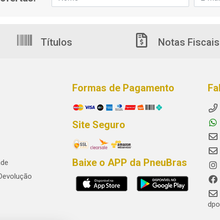
Títulos
Notas Fiscais
Formas de Pagamento
Fa
Site Seguro
Baixe o APP da PneuBras
ade
 Devolução
dpo