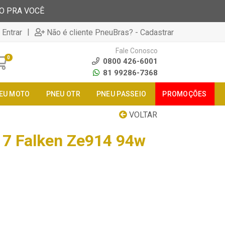
TO PRA VOCÊ
|
 Entrar
Não é cliente PneuBras? - Cadastrar
Fale Conosco
0
0800 426-6001
81 99286-7368
EU MOTO
PNEU OTR
PNEU PASSEIO
PROMOÇÕES
VOLTAR
17 Falken Ze914 94w