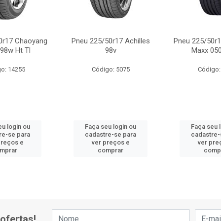
0r17 Chaoyang
Pneu 225/50r17 Achilles
Pneu 225/50r1
98w Ht Tl
98v
Maxx 050
o: 14255
Código: 5075
Código:
u login ou
Faça seu login ou
Faça seu 
re-se para
cadastre-se para
cadastre-
preços e
ver preços e
ver pre
mprar
comprar
comp
ofertas!