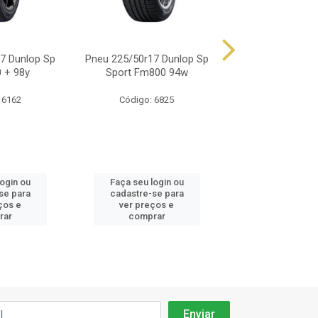
7 Dunlop Sp
Pneu 225/50r17 Dunlop Sp
Pneu 225/50r17 
 + 98y
Sport Fm800 94w
Maxx 050+ Run-
 6162
Código: 6825
Código: 68
login ou
Faça seu login ou
Faça seu log
se para
cadastre-se para
cadastre-se 
ços e
ver preços e
ver preços
rar
comprar
comprar