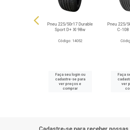
25/50r17 Pirelli
Pneu 225/50r17 Durable
Pneu 225/5
ado P1 Plus 98v
Sport D+ Xl 98w
C-108 
ódigo: 6924
Código: 14052
Códig
 seu login ou
Faça seu login ou
Faça se
astre-se para
cadastre-se para
cadast
er preços e
ver preços e
ver 
comprar
comprar
co
Cadastre-se para receber nossas 