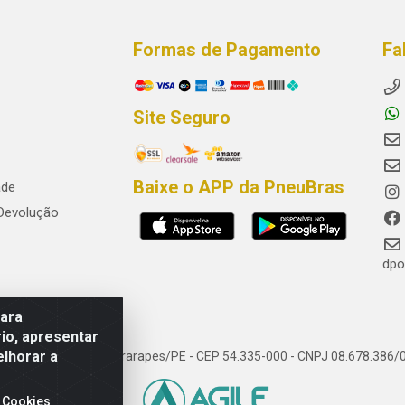
Formas de Pagamento
Fa
Site Seguro
Baixe o APP da PneuBras
ade
 Devolução
dpo
para
io, apresentar
elhorar a
res, Jaboatão dos Guararapes/PE - CEP 54.335-000 - CNPJ 08.678.386/
 Cookies