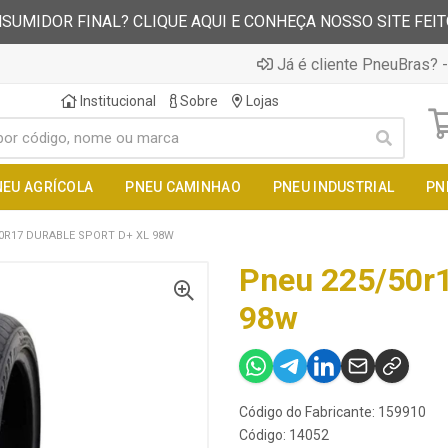
SUMIDOR FINAL? CLIQUE AQUI E CONHEÇA NOSSO SITE FEI
Já é cliente PneuBras? -
Institucional
Sobre
Lojas
NEU AGRÍCOLA
PNEU CAMINHAO
PNEU INDUSTRIAL
PN
0R17 DURABLE SPORT D+ XL 98W
Pneu 225/50r1
98w
Código do Fabricante: 159910
Código: 14052