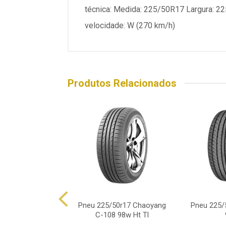
técnica: Medida: 225/50R17 Largura: 225 
velocidade: W (270 km/h)
Produtos Relacionados
25/50r17 Pirelli
Pneu 225/50r17 Chaoyang
Pneu 225/5
ado P1 Plus 98v
C-108 98w Ht Tl