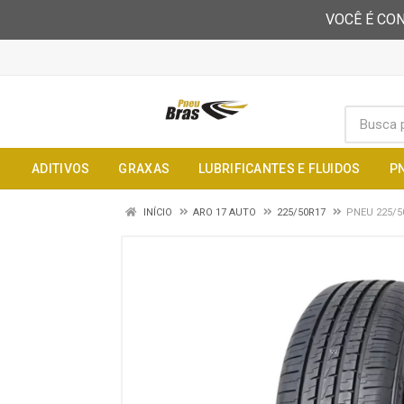
VOCÊ É CON
ADITIVOS
GRAXAS
LUBRIFICANTES E FLUIDOS
P
INÍCIO
ARO 17 AUTO
225/50R17
PNEU 225/5