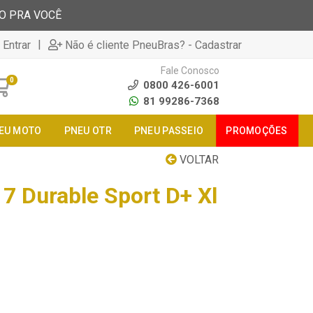
TO PRA VOCÊ
|
 Entrar
Não é cliente PneuBras? - Cadastrar
Fale Conosco
0
0800 426-6001
81 99286-7368
EU MOTO
PNEU OTR
PNEU PASSEIO
PROMOÇÕES
VOLTAR
7 Durable Sport D+ Xl