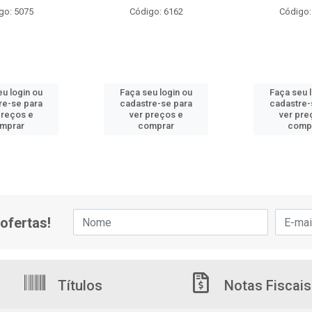
go: 5075
Código: 6162
Código:
u login ou
Faça seu login ou
Faça seu 
re-se para
cadastre-se para
cadastre-
preços e
ver preços e
ver pre
mprar
comprar
comp
ofertas!
Títulos
Notas Fiscais