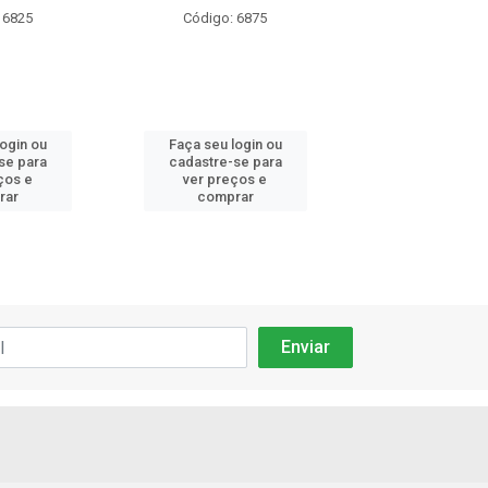
 6825
Código: 6875
Código: 75
login ou
Faça seu login ou
Faça seu log
se para
cadastre-se para
cadastre-se 
ços e
ver preços e
ver preços
rar
comprar
comprar