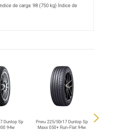
Índice de carga: 98 (750 kg) Índice de
7 Dunlop Sp
Pneu 225/50r17 Dunlop Sp
Pneu 225/50r17
800 94w
Maxx 050+ Run-Flat 94w
Maxx060+ 