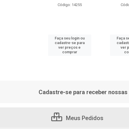
ódigo: 6924
Código: 14255
Códi
 seu login ou
Faça seu login ou
Faça se
astre-se para
cadastre-se para
cadast
er preços e
ver preços e
ver 
comprar
comprar
co
Cadastre-se para receber nossas 
Meus Pedidos