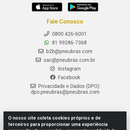
Fale Conosco
0800 426-6001
81 99286-7368
b2b@pneubras.com
sac@pneubras.com.br
Instagram
Facebook
Privacidade e Dados (DPO):
dpo.pneubras@pneubras.com
PneuBras - Rodovia BR-101, KM 82 - Prazeres,
O nosso site coleta cookies próprios e de
Jaboatão dos Guararapes/PE - CEP 54.335-000 - CNPJ
terceiros para proporcionar uma experiência
08.678.386/0001-05 - Pneubras Comércio de Pneus