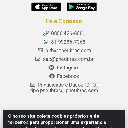
Fale Conosco
0800 426-6001
81 99286-7368
b2b@pneubras.com
sac@pneubras.com.br
Instagram
Facebook
Privacidade e Dados (DPO):
dpo.pneubras@pneubras.com
PneuBras - Rodovia BR-101, KM 82 - Prazeres,
O nosso site coleta cookies próprios e de
Jaboatão dos Guararapes/PE - CEP 54.335-000 - CNPJ
terceiros para proporcionar uma experiência
08.678.386/0001-05 - Pneubras Comércio de Pneus