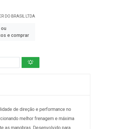
R DO BRASIL LTDA
 ou
ços e comprar
idade de direção e performance no
orcionando melhor frenagem e máxima
nte as manobras. Desenvolvido para