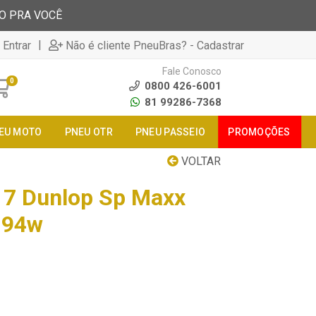
TO PRA VOCÊ
|
 Entrar
Não é cliente PneuBras? - Cadastrar
Fale Conosco
0
0800 426-6001
81 99286-7368
EU MOTO
PNEU OTR
PNEU PASSEIO
PROMOÇÕES
VOLTAR
17 Dunlop Sp Maxx
 94w