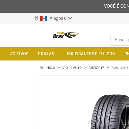
VOCÊ É CON
Alagoas
ADITIVOS
GRAXAS
LUBRIFICANTES E FLUIDOS
P
INÍCIO
ARO 17 AUTO
225/50R17
PNEU 225/5