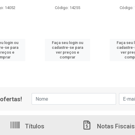
o: 14052
Código: 14255
Código:
u login ou
Faça seu login ou
Faça seu 
re-se para
cadastre-se para
cadastre-
preços e
ver preços e
ver pre
mprar
comprar
comp
ofertas!
Títulos
Notas Fiscais