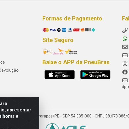
Formas de Pagamento
Fa
Site Seguro
Baixe o APP da PneuBras
ade
 Devolução
dpo
para
io, apresentar
elhorar a
res, Jaboatão dos Guararapes/PE - CEP 54.335-000 - CNPJ 08.678.386/