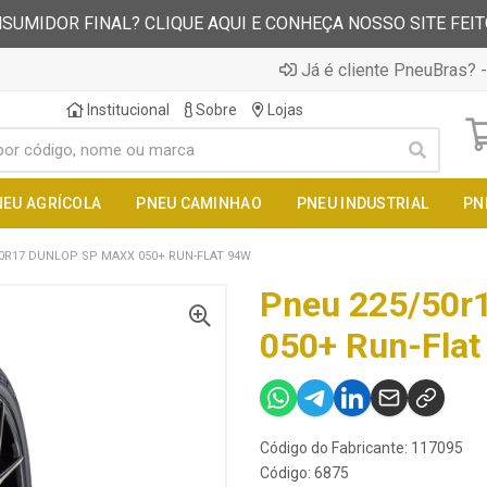
SUMIDOR FINAL? CLIQUE AQUI E CONHEÇA NOSSO SITE FEI
Já é cliente PneuBras? -
Institucional
Sobre
Lojas
NEU AGRÍCOLA
PNEU CAMINHAO
PNEU INDUSTRIAL
PN
0R17 DUNLOP SP MAXX 050+ RUN-FLAT 94W
Pneu 225/50r
050+ Run-Flat
Código do Fabricante: 117095
Código: 6875