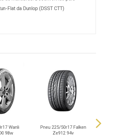
Run-Flat da Dunlop (DSST CTT)
r17 Wanli
Pneu 225/50r17 Falken
Pneu 225/50r17 
 Xl 98w
Ze912 94v
Sport 01 Ao