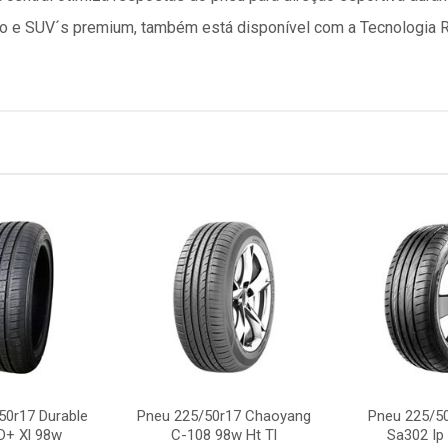
eio e SUV´s premium, também está disponível com a Tecnologia 
50r17 Durable
Pneu 225/50r17 Chaoyang
Pneu 225/50
D+ Xl 98w
C-108 98w Ht Tl
Sa302 Ip