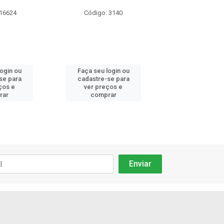
 16624
Código: 3140
Código: 49
login ou
Faça seu login ou
Faça seu log
se para
cadastre-se para
cadastre-se 
ços e
ver preços e
ver preços
rar
comprar
comprar