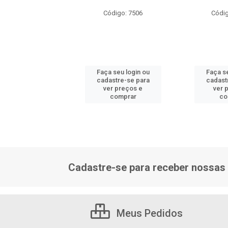
ódigo: 6924
Código: 7506
Códig
 seu login ou
Faça seu login ou
Faça se
astre-se para
cadastre-se para
cadast
er preços e
ver preços e
ver 
comprar
comprar
co
Cadastre-se para receber nossas 
Meus Pedidos