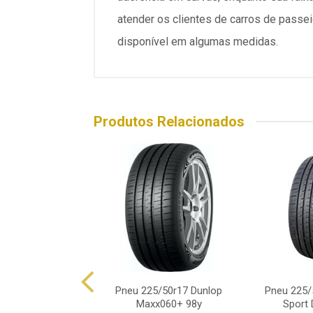
atender os clientes de carros de pass
disponível em algumas medidas.
Produtos Relacionados
25/50r17 Pirelli
Pneu 225/50r17 Dunlop
Pneu 225/
ado P1 Plus 98v
Maxx060+ 98y
Sport 