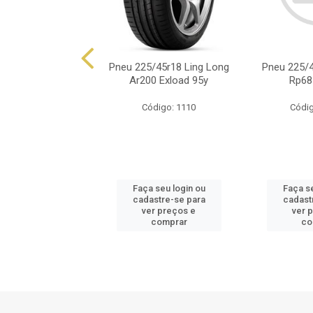
/45zr18 Dunlop Sp
Pneu 225/45r18 Ling Long
Pneu 225/
 Maxx Rt J 95y
Ar200 Exload 95y
Rp68
ódigo: 4996
Código: 1110
Códig
 seu login ou
Faça seu login ou
Faça se
astre-se para
cadastre-se para
cadast
er preços e
ver preços e
ver 
comprar
comprar
co