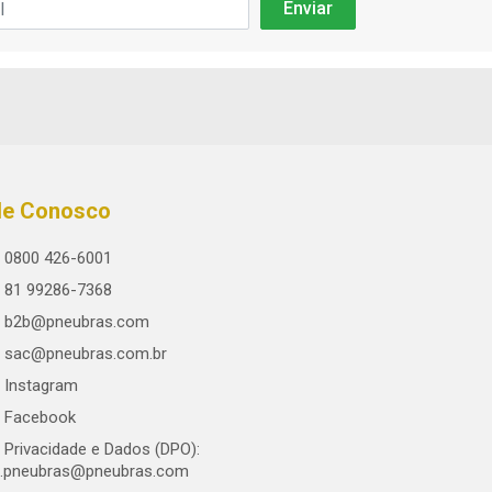
le Conosco
0800 426-6001
81 99286-7368
b2b@pneubras.com
sac@pneubras.com.br
Instagram
Facebook
Privacidade e Dados (DPO):
.pneubras@pneubras.com