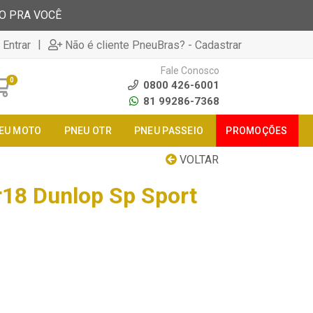
TO PRA VOCÊ
|
 Entrar
Não é cliente PneuBras? - Cadastrar
Fale Conosco
0
0800 426-6001
81 99286-7368
EU MOTO
PNEU OTR
PNEU PASSEIO
PROMOÇÕES
VOLTAR
18 Dunlop Sp Sport