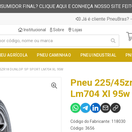
SUMIDOR FINAL? CLIQUE AQUI E CONHEÇA NOSSO SITE FEI
Já é cliente PneuBras? -
Institucional
Sobre
Lojas
NEU AGRÍCOLA
PNEU CAMINHAO
PNEU INDUSTRIAL
PN
5ZR18 DUNLOP SP SPORT LM704 XL 95W
Pneu 225/45zr
Lm704 Xl 95w
Código do Fabricante: 118030
Código: 3656