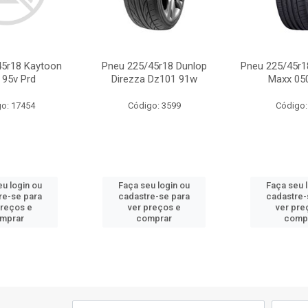
45r18 Kaytoon
Pneu 225/45r18 Dunlop
Pneu 225/45r1
 95v Prd
Direzza Dz101 91w
Maxx 05
o: 17454
Código: 3599
Código:
u login ou
Faça seu login ou
Faça seu 
re-se para
cadastre-se para
cadastre-
preços e
ver preços e
ver pre
mprar
comprar
comp