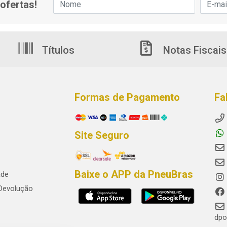
ofertas!
Títulos
Notas Fiscais
Formas de Pagamento
Fa
Site Seguro
Baixe o APP da PneuBras
ade
 Devolução
dpo