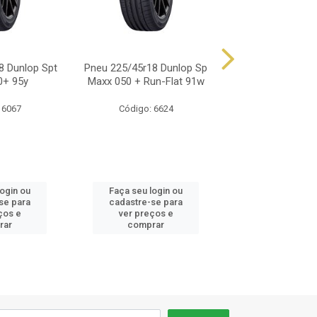
8 Dunlop Spt
Pneu 225/45r18 Dunlop Sp
Pneu 225/45r18
0+ 95y
Maxx 050 + Run-Flat 91w
Sport Maxx 06
 6067
Código: 6624
Código: 75
login ou
Faça seu login ou
Faça seu log
se para
cadastre-se para
cadastre-se 
ços e
ver preços e
ver preços
rar
comprar
comprar