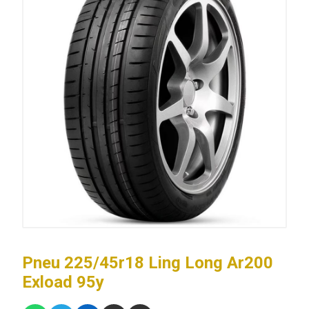
Pneu 225/45r18 Ling Long Ar200
Exload 95y