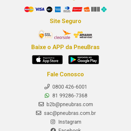
Site Seguro
Baixe o APP da PneuBras
Fale Conosco
0800 426-6001
81 99286-7368
b2b@pneubras.com
sac@pneubras.com.br
Instagram
Facebook