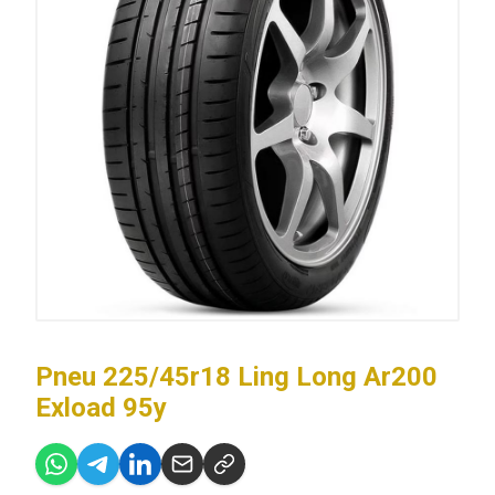
Pneu 225/45r18 Ling Long Ar200
Exload 95y