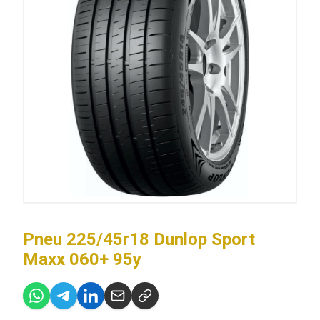
Pneu 225/45r18 Dunlop Sport
Maxx 060+ 95y