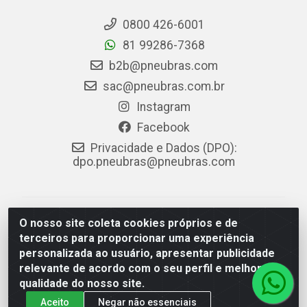
0800 426-6001
81 99286-7368
b2b@pneubras.com
sac@pneubras.com.br
Instagram
Facebook
Privacidade e Dados (DPO):
dpo.pneubras@pneubras.com
PneuBras - Rodovia BR-101, KM 82 - Prazeres,
O nosso site coleta cookies próprios e de
Jaboatão dos Guararapes/PE - CEP 54.335-000 - CNPJ
terceiros para proporcionar uma experiência
08.678.386/0001-05 - Pneubras Comércio de Pneus
personalizada ao usuário, apresentar publicidade
Ltda
relevante de acordo com o seu perfil e melhorar a
qualidade do nosso site.
Aceito
Negar não essenciais