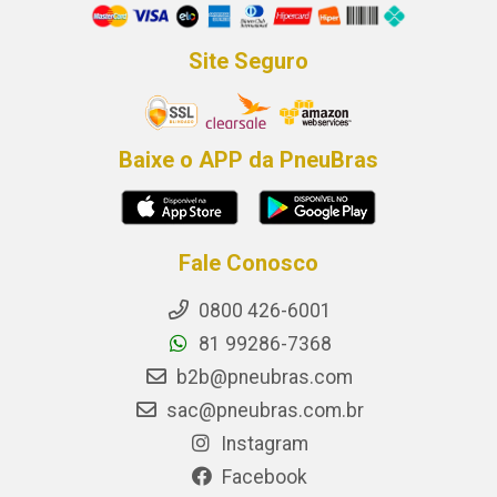
Site Seguro
Baixe o APP da PneuBras
Fale Conosco
0800 426-6001
81 99286-7368
b2b@pneubras.com
sac@pneubras.com.br
Instagram
Facebook