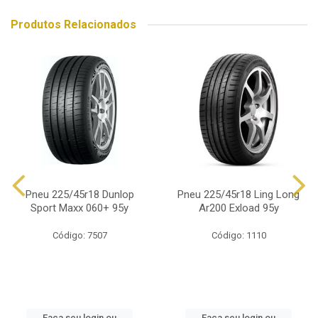
Produtos Relacionados
Pneu 225/45r18 Dunlop
Pneu 225/45r18 Ling Long
Sport Maxx 060+ 95y
Ar200 Exload 95y
Código: 7507
Código: 1110
Faça seu login ou
Faça seu login ou