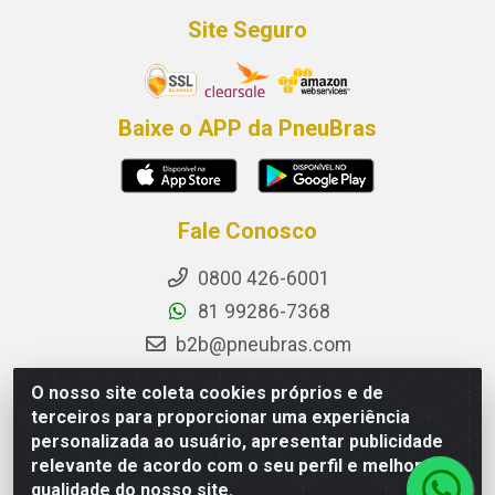
Site Seguro
Baixe o APP da PneuBras
Fale Conosco
0800 426-6001
81 99286-7368
b2b@pneubras.com
sac@pneubras.com.br
O nosso site coleta cookies próprios e de
Instagram
terceiros para proporcionar uma experiência
personalizada ao usuário, apresentar publicidade
Facebook
relevante de acordo com o seu perfil e melhorar a
Privacidade e Dados (DPO):
qualidade do nosso site.