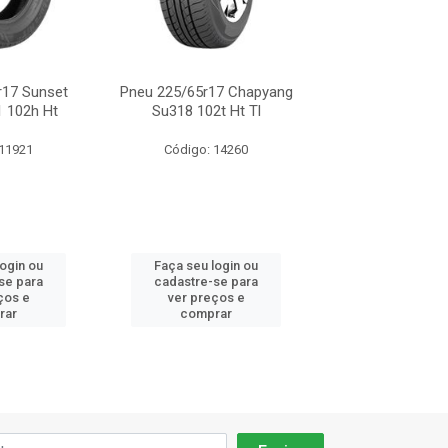
r17 Sunset
Pneu 225/65r17 Chapyang
Pneu 225/65r17 
1 102h Ht
Su318 102t Ht Tl
Crosswind At
 11921
Código: 14260
Código: 16
login ou
Faça seu login ou
Faça seu log
se para
cadastre-se para
cadastre-se 
ços e
ver preços e
ver preços
rar
comprar
comprar