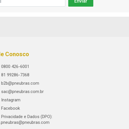
le Conosco
0800 426-6001
81 99286-7368
b2b@pneubras.com
sac@pneubras.com.br
Instagram
Facebook
Privacidade e Dados (DPO):
.pneubras@pneubras.com