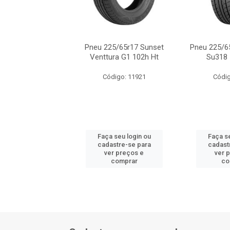
/65r17 Ling Long
Pneu 225/65r17 Sunset
Pneu 225/6
swind At 106t
Venttura G1 102h Ht
Su318 
digo: 16639
Código: 11921
Códig
 seu login ou
Faça seu login ou
Faça se
astre-se para
cadastre-se para
cadast
er preços e
ver preços e
ver 
comprar
comprar
co