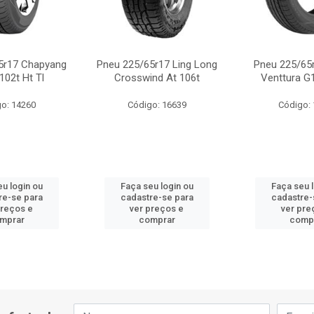
5r17 Chapyang
Pneu 225/65r17 Ling Long
Pneu 225/65
102t Ht Tl
Crosswind At 106t
Venttura G
o: 14260
Código: 16639
Código:
u login ou
Faça seu login ou
Faça seu 
re-se para
cadastre-se para
cadastre-
preços e
ver preços e
ver pre
mprar
comprar
comp