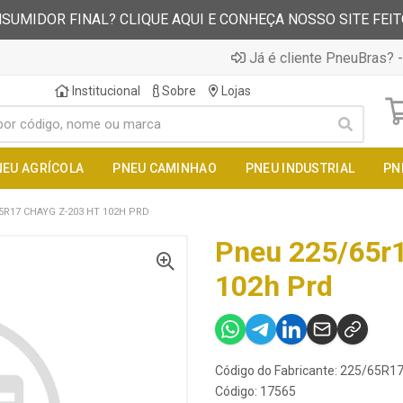
SUMIDOR FINAL? CLIQUE AQUI E CONHEÇA NOSSO SITE FEI
Já é cliente PneuBras? -
Institucional
Sobre
Lojas
NEU AGRÍCOLA
PNEU CAMINHAO
PNEU INDUSTRIAL
PN
5R17 CHAYG Z-203 HT 102H PRD
Pneu 225/65r1
102h Prd
Código do Fabricante: 225/65R
Código: 17565