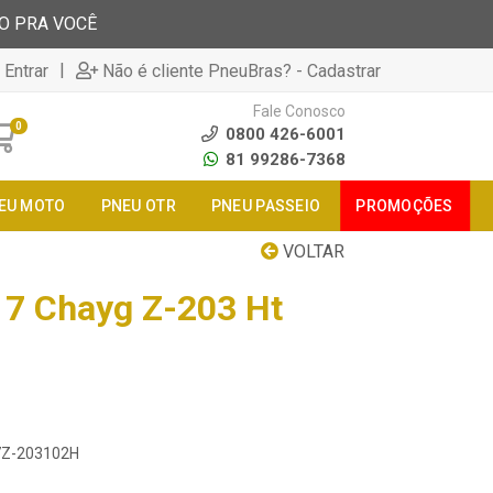
TO PRA VOCÊ
|
 Entrar
Não é cliente PneuBras? - Cadastrar
Fale Conosco
0
0800 426-6001
81 99286-7368
EU MOTO
PNEU OTR
PNEU PASSEIO
PROMOÇÕES
VOLTAR
7 Chayg Z-203 Ht
17Z-203102H