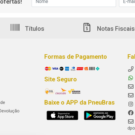
ofertas!
Títulos
Notas Fiscais
Formas de Pagamento
Fa
Site Seguro
Baixe o APP da PneuBras
ade
 Devolução
dpo