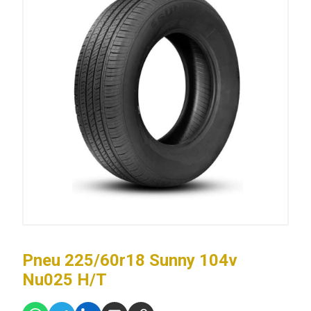
Pneu 225/60r18 Sunny 104v
Nu025 H/T