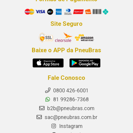
Site Seguro
Baixe o APP da PneuBras
Fale Conosco
0800 426-6001
81 99286-7368
b2b@pneubras.com
sac@pneubras.com.br
Instagram