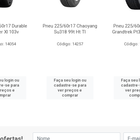
60r17 Durable
Pneu 225/60r17 Chaoyang
Pneu 225/60
r Xl 103v
Su318 99t Ht Tl
Grandtrek Pt3
o: 14054
Código: 14257
Código:
u login ou
Faça seu login ou
Faça seu 
re-se para
cadastre-se para
cadastre-
preços e
ver preços e
ver pre
mprar
comprar
comp
ofertas!