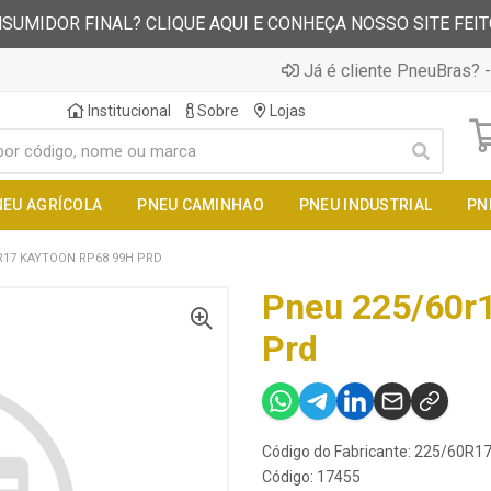
SUMIDOR FINAL? CLIQUE AQUI E CONHEÇA NOSSO SITE FEI
Já é cliente PneuBras? -
Institucional
Sobre
Lojas
NEU AGRÍCOLA
PNEU CAMINHAO
PNEU INDUSTRIAL
PN
R17 KAYTOON RP68 99H PRD
Pneu 225/60r
Prd
Código do Fabricante: 225/60R
Código: 17455