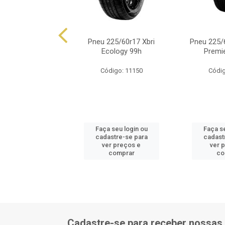
5/60r17 Chayg Z-
Pneu 225/60r17 Xbri
Pneu 225/
 Ht 99h Prd
Ecology 99h
Premie
digo: 17566
Código: 11150
Códig
 seu login ou
Faça seu login ou
Faça se
astre-se para
cadastre-se para
cadast
er preços e
ver preços e
ver 
comprar
comprar
co
Cadastre-se para receber nossas 