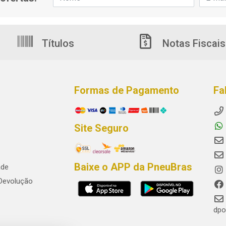
Títulos
Notas Fiscais
Formas de Pagamento
Fa
Site Seguro
Baixe o APP da PneuBras
ade
 Devolução
dpo