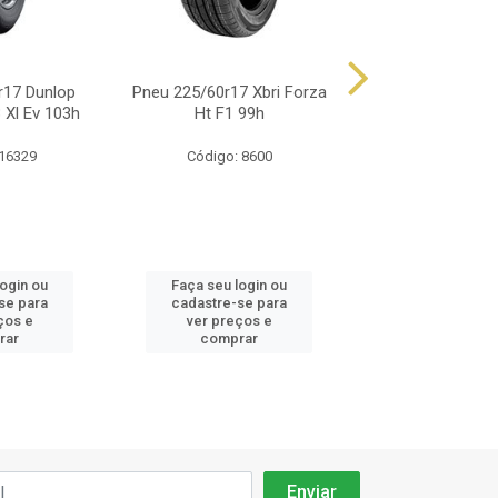
r17 Dunlop
Pneu 225/60r17 Xbri Forza
Pneu 225/60r1
 Xl Ev 103h
Ht F1 99h
Ecology Tl 9
 16329
Código: 8600
Código: 15
login ou
Faça seu login ou
Faça seu log
se para
cadastre-se para
cadastre-se 
ços e
ver preços e
ver preços
rar
comprar
comprar