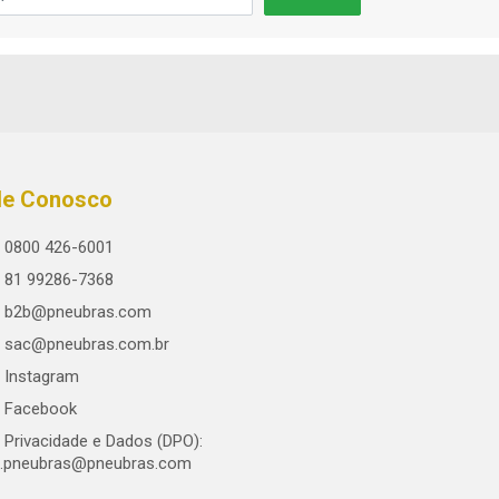
le Conosco
0800 426-6001
81 99286-7368
b2b@pneubras.com
sac@pneubras.com.br
Instagram
Facebook
Privacidade e Dados (DPO):
.pneubras@pneubras.com