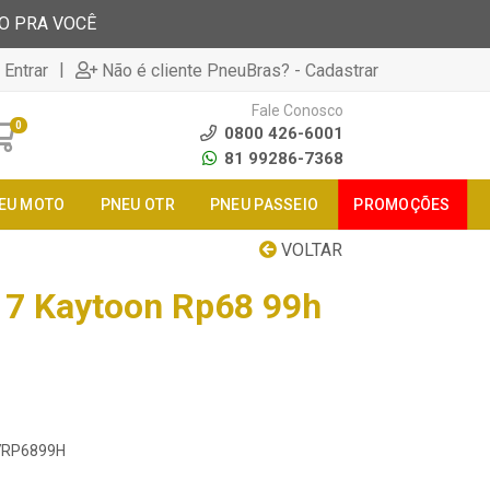
TO PRA VOCÊ
|
 Entrar
Não é cliente PneuBras? - Cadastrar
Fale Conosco
0
0800 426-6001
81 99286-7368
EU MOTO
PNEU OTR
PNEU PASSEIO
PROMOÇÕES
VOLTAR
17 Kaytoon Rp68 99h
17RP6899H