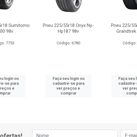
5r18 Sumitomo
Pneu 225/55r18 Onyx Ny-
Pneu 225/55
00 98v
Hp187 98v
Grandtrek
go: 7753
Código: 6780
Código:
u login ou
Faça seu login ou
Faça seu 
re-se para
cadastre-se para
cadastre-
preços e
ver preços e
ver pre
mprar
comprar
comp
ofertas!