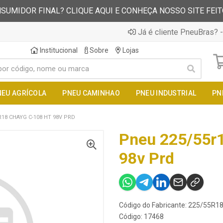
SUMIDOR FINAL? CLIQUE AQUI E CONHEÇA NOSSO SITE FEI
Já é cliente PneuBras? -
Institucional
Sobre
Lojas
NEU AGRÍCOLA
PNEU CAMINHAO
PNEU INDUSTRIAL
PN
R18 CHAYG C-108 HT 98V PRD
Pneu 225/55r
98v Prd
Código do Fabricante: 225/55R
Código: 17468