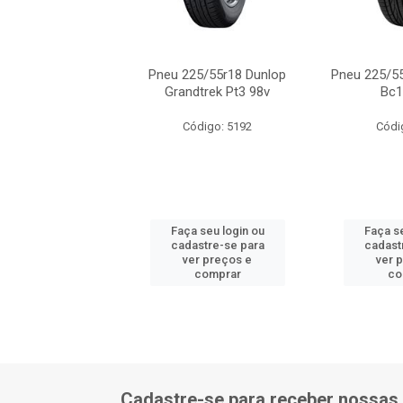
5/55r18 Onyx Ny-
Pneu 225/55r18 Dunlop
Pneu 225/5
p187 98v
Grandtrek Pt3 98v
Bc1
ódigo: 6780
Código: 5192
Códi
 seu login ou
Faça seu login ou
Faça se
astre-se para
cadastre-se para
cadast
er preços e
ver preços e
ver 
comprar
comprar
co
Cadastre-se para receber nossas 