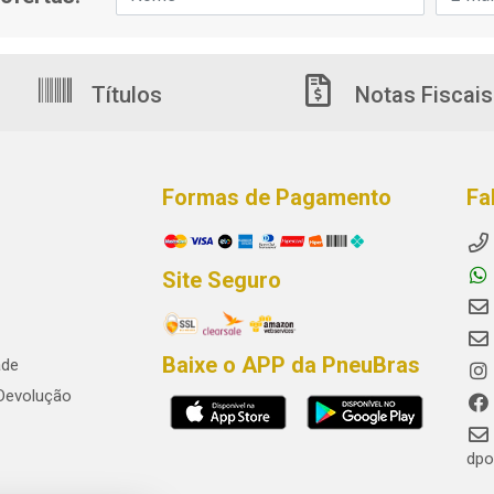
Títulos
Notas Fiscais
Formas de Pagamento
Fa
Site Seguro
Baixe o APP da PneuBras
ade
 Devolução
dpo