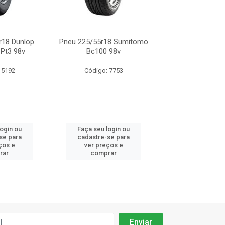
r18 Dunlop
Pneu 225/55r18 Sumitomo
Pneu 225/55r18 
 Pt3 98v
Bc100 98v
Hp187 9
 5192
Código: 7753
Código: 67
login ou
Faça seu login ou
Faça seu log
se para
cadastre-se para
cadastre-se 
ços e
ver preços e
ver preços
rar
comprar
comprar