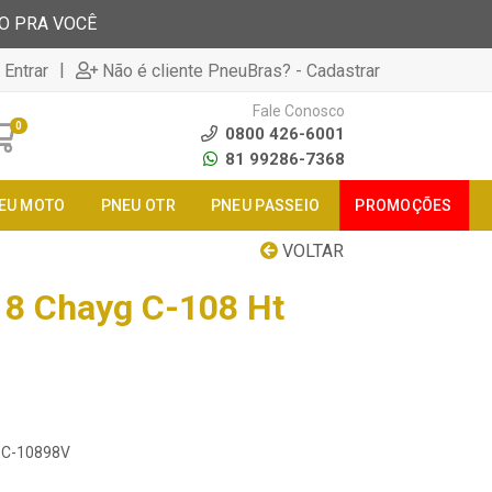
TO PRA VOCÊ
|
 Entrar
Não é cliente PneuBras? - Cadastrar
Fale Conosco
0
0800 426-6001
81 99286-7368
EU MOTO
PNEU OTR
PNEU PASSEIO
PROMOÇÕES
VOLTAR
18 Chayg C-108 Ht
18C-10898V