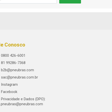
le Conosco
0800 426-6001
81 99286-7368
b2b@pneubras.com
sac@pneubras.com.br
Instagram
Facebook
Privacidade e Dados (DPO):
.pneubras@pneubras.com