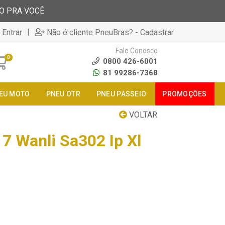
TO PRA VOCÊ
|
 Entrar
Não é cliente PneuBras? - Cadastrar
Fale Conosco
0
0800 426-6001
81 99286-7368
EU MOTO
PNEU OTR
PNEU PASSEIO
PROMOÇÕES
VOLTAR
7 Wanli Sa302 Ip Xl