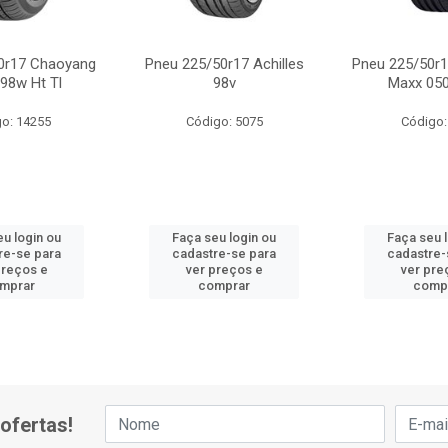
0r17 Chaoyang
Pneu 225/50r17 Achilles
Pneu 225/50r1
98w Ht Tl
98v
Maxx 050
o: 14255
Código: 5075
Código:
u login ou
Faça seu login ou
Faça seu 
re-se para
cadastre-se para
cadastre-
preços e
ver preços e
ver pre
mprar
comprar
comp
ofertas!