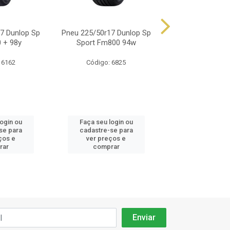
7 Dunlop Sp
Pneu 225/50r17 Dunlop Sp
Pneu 225/50r17 
 + 98y
Sport Fm800 94w
Maxx 050+ Run-
 6162
Código: 6825
Código: 68
login ou
Faça seu login ou
Faça seu log
se para
cadastre-se para
cadastre-se 
ços e
ver preços e
ver preços
rar
comprar
comprar