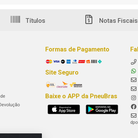
Títulos
Notas Fiscais
Formas de Pagamento
Fa
Site Seguro
Baixe o APP da PneuBras
ade
 Devolução
dpo