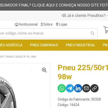
SUMIDOR FINAL? CLIQUE AQUI E CONHEÇA NOSSO SITE FEI
Já é cliente PneuBras? -
Institucional
Sobre
Lojas
NEU AGRÍCOLA
PNEU CAMINHAO
PNEU INDUSTRIAL
PN
0R17 WANLI SA302 IP XL 98W
Pneu 225/50r1
98w
Código do Fabricante: 30328
Código: 16624