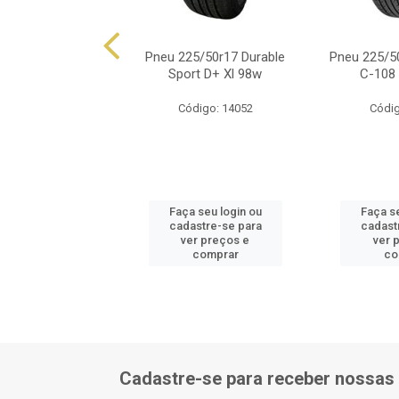
25/50r17 Pirelli
Pneu 225/50r17 Durable
Pneu 225/5
ado P1 Plus 98v
Sport D+ Xl 98w
C-108 
ódigo: 6924
Código: 14052
Códig
 seu login ou
Faça seu login ou
Faça se
astre-se para
cadastre-se para
cadast
er preços e
ver preços e
ver 
comprar
comprar
co
Cadastre-se para receber nossas 