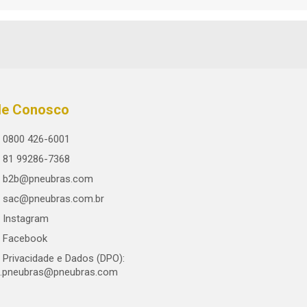
le Conosco
0800 426-6001
81 99286-7368
b2b@pneubras.com
sac@pneubras.com.br
Instagram
Facebook
Privacidade e Dados (DPO):
.pneubras@pneubras.com