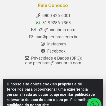
Fale Conosco
0800 426-6001
81 99286-7368
b2b@pneubras.com
sac@pneubras.com.br
Instagram
Facebook
Privacidade e Dados (DPO):
dpo.pneubras@pneubras.com
PneuBras - Rodovia BR-101, KM 82 - Prazeres,
O nosso site coleta cookies próprios e de
Jaboatão dos Guararapes/PE - CEP 54.335-000 - CNPJ
terceiros para proporcionar uma experiência
08.678.386/0001-05 - Pneubras Comércio de Pneus
personalizada ao usuário, apresentar publicidade
Ltda
relevante de acordo com o seu perfil e melhorar a
qualidade do nosso site.