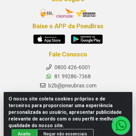
Baixe o APP da PneuBras
Fale Conosco
0800 426-6001
81 99286-7368
b2b@pneubras.com
sac@pneubras.com.br
O nosso site coleta cookies próprios e de
Instagram
terceiros para proporcionar uma experiência
personalizada ao usuário, apresentar publicidade
Facebook
relevante de acordo com o seu perfil e melhorar a
Privacidade e Dados (DPO):
qualidade do nosso site.
dpo.pneubras@pneubras.com
Aceito
Negar não essenciais