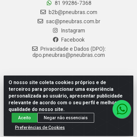
81 99286-7368
b2b@pneubras.com
sac@pneubras.com.br
Instagram
Facebook
Privacidade e Dados (DPO):
dpo.pneubras@pneubras.com
PneuBras - Rodovia BR-101, KM 82 - Prazeres,
O nosso site coleta cookies próprios e de
Jaboatão dos Guararapes/PE - CEP 54.335-000 - CNPJ
terceiros para proporcionar uma experiência
08.678.386/0001-05 - Pneubras Comércio de Pneus
personalizada ao usuário, apresentar publicidade
Ltda
relevante de acordo com o seu perfil e melhorar a
qualidade do nosso site.
Aceito
Negar não essenciais
Preferências de Cookies