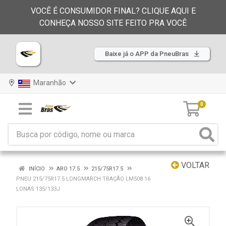
VOCÊ É CONSUMIDOR FINAL? CLIQUE AQUI E
CONHEÇA NOSSO SITE FEITO PRA VOCÊ
Baixe já o APP da PneuBras
Maranhão
0
VOLTAR
INÍCIO
ARO 17.5
215/75R17.5
PNEU 215/75R17.5 LONGMARCH TRAÇÃO LM508 16
LONAS 135/133J