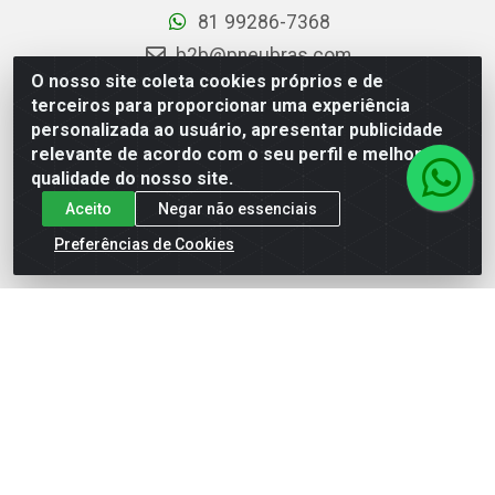
81 99286-7368
b2b@pneubras.com
O nosso site coleta cookies próprios e de
sac@pneubras.com.br
terceiros para proporcionar uma experiência
Instagram
personalizada ao usuário, apresentar publicidade
relevante de acordo com o seu perfil e melhorar a
Facebook
qualidade do nosso site.
Privacidade e Dados (DPO):
dpo.pneubras@pneubras.com
Aceito
Negar não essenciais
Preferências de Cookies
PneuBras - Rodovia BR-101, KM 82 - Prazeres,
Jaboatão dos Guararapes/PE - CEP 54.335-000 - CNPJ
08.678.386/0001-05 - Pneubras Comércio de Pneus
Ltda