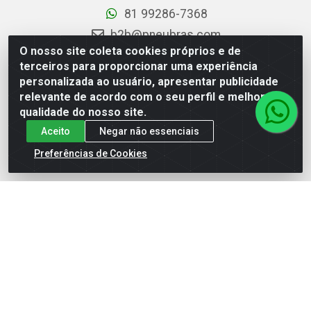
81 99286-7368
b2b@pneubras.com
O nosso site coleta cookies próprios e de
sac@pneubras.com.br
terceiros para proporcionar uma experiência
Instagram
personalizada ao usuário, apresentar publicidade
relevante de acordo com o seu perfil e melhorar a
Facebook
qualidade do nosso site.
Privacidade e Dados (DPO):
dpo.pneubras@pneubras.com
Aceito
Negar não essenciais
Preferências de Cookies
PneuBras - Rodovia BR-101, KM 82 - Prazeres,
Jaboatão dos Guararapes/PE - CEP 54.335-000 - CNPJ
08.678.386/0001-05 - Pneubras Comércio de Pneus
Ltda