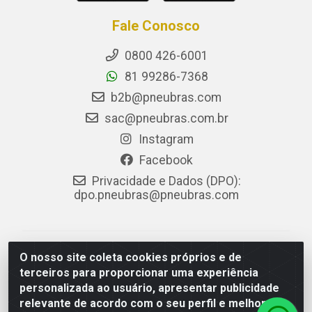
Fale Conosco
0800 426-6001
81 99286-7368
b2b@pneubras.com
sac@pneubras.com.br
Instagram
Facebook
Privacidade e Dados (DPO):
dpo.pneubras@pneubras.com
PneuBras - Rodovia BR-101, KM 82 - Prazeres,
O nosso site coleta cookies próprios e de
Jaboatão dos Guararapes/PE - CEP 54.335-000 - CNPJ
terceiros para proporcionar uma experiência
08.678.386/0001-05 - Pneubras Comércio de Pneus
personalizada ao usuário, apresentar publicidade
Ltda
relevante de acordo com o seu perfil e melhorar a