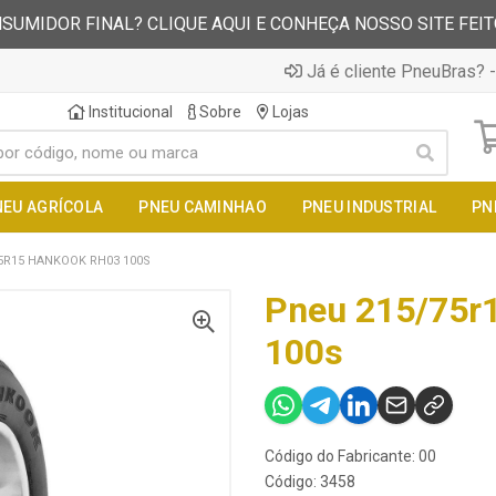
SUMIDOR FINAL? CLIQUE AQUI E CONHEÇA NOSSO SITE FEI
Já é cliente PneuBras? -
Institucional
Sobre
Lojas
NEU AGRÍCOLA
PNEU CAMINHAO
PNEU INDUSTRIAL
PN
5R15 HANKOOK RH03 100S
Pneu 215/75r
100s
Código do Fabricante: 00
Código: 3458