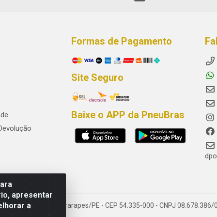
Formas de Pagamento
Fa
Site Seguro
Baixe o APP da PneuBras
ade
 Devolução
dpo
para
io, apresentar
elhorar a
res, Jaboatão dos Guararapes/PE - CEP 54.335-000 - CNPJ 08.678.386/