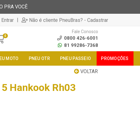
TO PRA VOCÊ
|
 Entrar
Não é cliente PneuBras? - Cadastrar
Fale Conosco
0
0800 426-6001
81 99286-7368
EU MOTO
PNEU OTR
PNEU PASSEIO
PROMOÇÕES
VOLTAR
15 Hankook Rh03