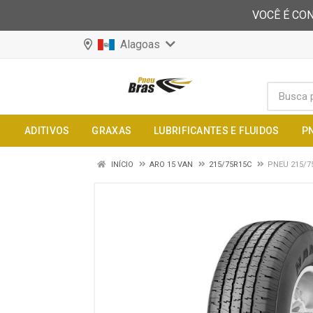
VOCÊ É CON
Alagoas
ADITIVOS
GRAXAS
LUBRIFICANTES E FLUIDOS
P
INÍCIO
ARO 15 VAN
215/75R15C
PNEU 215/7