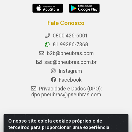
Fale Conosco
0800 426-6001
81 99286-7368
b2b@pneubras.com
sac@pneubras.com.br
Instagram
Facebook
Privacidade e Dados (DPO):
dpo.pneubras@pneubras.com
PneuBras - Rodovia BR-101, KM 82 - Prazeres,
O nosso site coleta cookies próprios e de
Jaboatão dos Guararapes/PE - CEP 54.335-000 - CNPJ
terceiros para proporcionar uma experiência
08.678.386/0001-05 - Pneubras Comércio de Pneus