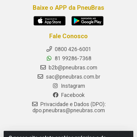
Baixe o APP da PneuBras
Fale Conosco
0800 426-6001
81 99286-7368
b2b@pneubras.com
sac@pneubras.com.br
Instagram
Facebook
Privacidade e Dados (DPO):
dpo.pneubras@pneubras.com
PneuBras - Rodovia BR-101, KM 82 - Prazeres,